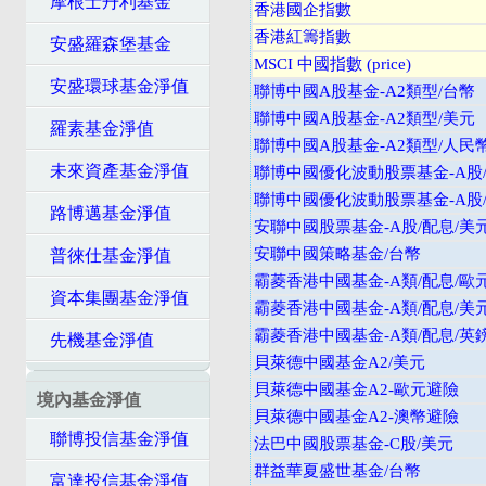
摩根士丹利基金
香港國企指數
香港紅籌指數
安盛羅森堡基金
MSCI 中國指數 (price)
安盛環球基金淨值
聯博中國A股基金-A2類型/台幣
聯博中國A股基金-A2類型/美元
羅素基金淨值
聯博中國A股基金-A2類型/人民
未來資產基金淨值
聯博中國優化波動股票基金-A股
聯博中國優化波動股票基金-A股
路博邁基金淨值
安聯中國股票基金-A股/配息/美
安聯中國策略基金/台幣
普徠仕基金淨值
霸菱香港中國基金-A類/配息/歐
資本集團基金淨值
霸菱香港中國基金-A類/配息/美
霸菱香港中國基金-A類/配息/英
先機基金淨值
貝萊德中國基金A2/美元
貝萊德中國基金A2-歐元避險
境內基金淨值
貝萊德中國基金A2-澳幣避險
聯博投信基金淨值
法巴中國股票基金-C股/美元
群益華夏盛世基金/台幣
富達投信基金淨值