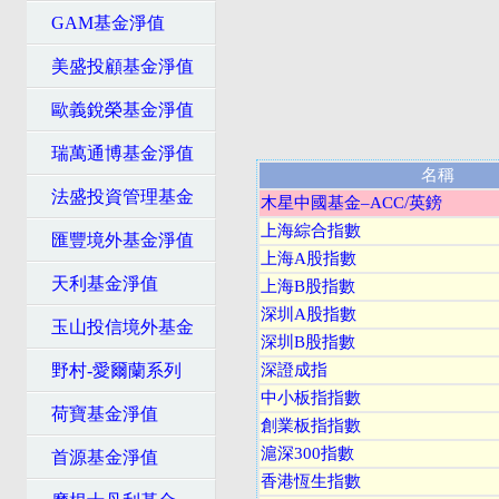
GAM基金淨值
美盛投顧基金淨值
歐義銳榮基金淨值
瑞萬通博基金淨值
名稱
法盛投資管理基金
木星中國基金–ACC/英鎊
上海綜合指數
匯豐境外基金淨值
上海A股指數
天利基金淨值
上海B股指數
深圳A股指數
玉山投信境外基金
深圳B股指數
野村-愛爾蘭系列
深證成指
中小板指指數
荷寶基金淨值
創業板指指數
滬深300指數
首源基金淨值
香港恆生指數