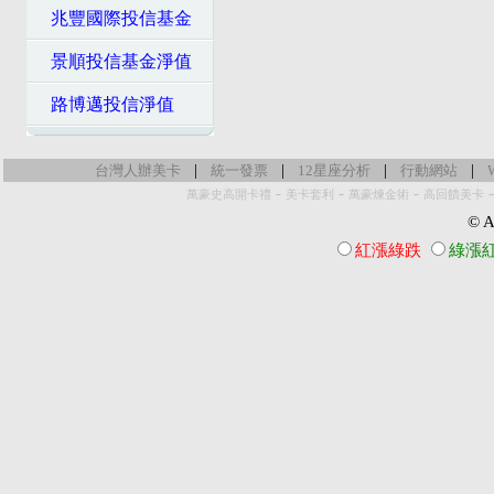
兆豐國際投信基金
景順投信基金淨值
路博邁投信淨值
|
|
|
|
台灣人辦美卡
統一發票
12星座分析
行動網站
-
-
-
萬豪史高開卡禮
美卡套利
萬豪煉金術
高回饋美卡
© Al
紅漲綠跌
綠漲