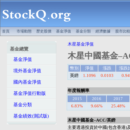
首頁
市場動態
歷史股價
基金淨值
基金分類
經濟數據
股市比
木星基金淨值
基金總覽
木星中國基金–A
基金淨值
幣別
淨值
漲跌
漲跌
境外基金淨值
英鎊
1.1096
0.0103
0.9
國內基金淨值
年度報酬率
基金淨值行動版
2015
2016
2017
基金分類
6.83%
9.66%
25.48%
基金績效(測試版)
木星中國基金–ACC/英鎊
主要透過投資於中國(包含香港)