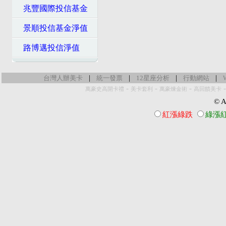
兆豐國際投信基金
景順投信基金淨值
路博邁投信淨值
|
|
|
|
台灣人辦美卡
統一發票
12星座分析
行動網站
-
-
-
萬豪史高開卡禮
美卡套利
萬豪煉金術
高回饋美卡
© Al
紅漲綠跌
綠漲