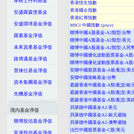
摩根士丹利基金
香港恆生指數
香港國企指數
安盛羅森堡基金
香港紅籌指數
安盛環球基金淨值
MSCI 中國指數 (price)
聯博中國A股基金-A2類型/台幣
羅素基金淨值
聯博中國A股基金-A2類型/美元
未來資產基金淨值
聯博中國A股基金-A2類型/人民
聯博中國優化波動股票基金-A股
路博邁基金淨值
聯博中國優化波動股票基金-A股
安聯中國股票基金-A股/配息/美
普徠仕基金淨值
安聯中國策略基金/台幣
資本集團基金淨值
霸菱香港中國基金-A類/配息/歐
霸菱香港中國基金-A類/配息/美
先機基金淨值
霸菱香港中國基金-A類/配息/英
貝萊德中國基金A2/美元
境內基金淨值
貝萊德中國基金A2-歐元避險
聯博投信基金淨值
貝萊德中國基金A2-澳幣避險
法巴中國股票基金-C股/美元
富達投信基金淨值