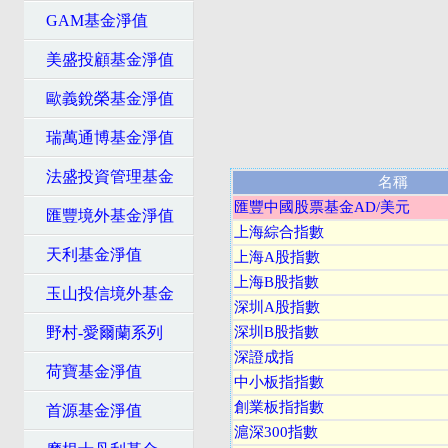
GAM基金淨值
美盛投顧基金淨值
歐義銳榮基金淨值
瑞萬通博基金淨值
法盛投資管理基金
名稱
匯豐中國股票基金AD/美元
匯豐境外基金淨值
上海綜合指數
天利基金淨值
上海A股指數
上海B股指數
玉山投信境外基金
深圳A股指數
野村-愛爾蘭系列
深圳B股指數
深證成指
荷寶基金淨值
中小板指指數
創業板指指數
首源基金淨值
滬深300指數