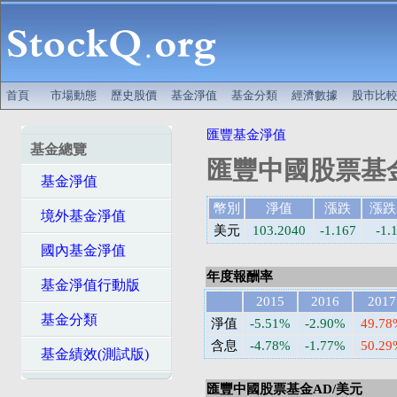
首頁
市場動態
歷史股價
基金淨值
基金分類
經濟數據
股市比
匯豐基金淨值
基金總覽
匯豐中國股票基金
基金淨值
幣別
淨值
漲跌
漲跌
境外基金淨值
美元
103.2040
-1.167
-1.
國內基金淨值
年度報酬率
基金淨值行動版
2015
2016
2017
基金分類
淨值
-5.51%
-2.90%
49.78
含息
-4.78%
-1.77%
50.29
基金績效(測試版)
匯豐中國股票基金AD/美元