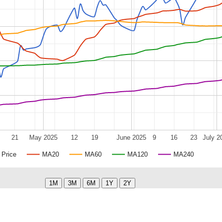
21
May 2025
12
19
June 2025
9
16
23
July 2
Price
MA20
MA60
MA120
MA240