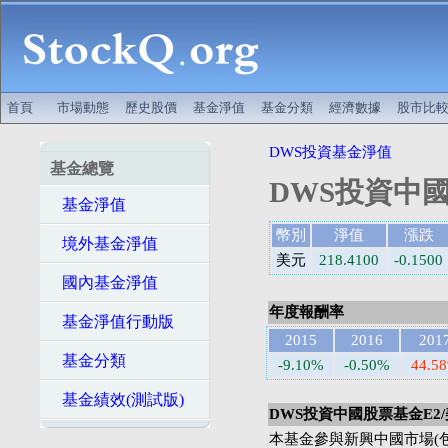
首頁
市場動態
歷史股價
基金淨值
基金分類
經濟數據
股市比
DWS投資基金淨值
基金總覽
DWS投資中國
基金淨值
幣別
淨值
漲跌
境外基金淨值
美元
218.4100
-0.1500
國內基金淨值
年度報酬率
基金淨值行動版
2015
2016
201
基金分類
-9.10%
-0.50%
44.5
基金績效(測試版)
DWS投資中國股票基金E2
本基金參與新興中國市場(