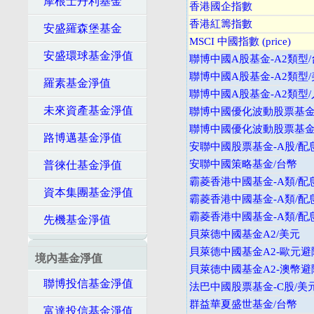
摩根士丹利基金
香港國企指數
香港紅籌指數
安盛羅森堡基金
MSCI 中國指數 (price)
安盛環球基金淨值
聯博中國A股基金-A2類型
聯博中國A股基金-A2類型
羅素基金淨值
聯博中國A股基金-A2類型
未來資產基金淨值
聯博中國優化波動股票基金-
聯博中國優化波動股票基金-
路博邁基金淨值
安聯中國股票基金-A股/配
安聯中國策略基金/台幣
普徠仕基金淨值
霸菱香港中國基金-A類/配
資本集團基金淨值
霸菱香港中國基金-A類/配
霸菱香港中國基金-A類/配
先機基金淨值
貝萊德中國基金A2/美元
貝萊德中國基金A2-歐元避
境內基金淨值
貝萊德中國基金A2-澳幣避
聯博投信基金淨值
法巴中國股票基金-C股/美
群益華夏盛世基金/台幣
富達投信基金淨值