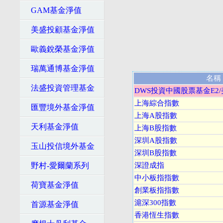
GAM基金淨值
美盛投顧基金淨值
歐義銳榮基金淨值
瑞萬通博基金淨值
名稱
法盛投資管理基金
DWS投資中國股票基金E2
上海綜合指數
匯豐境外基金淨值
上海A股指數
天利基金淨值
上海B股指數
深圳A股指數
玉山投信境外基金
深圳B股指數
野村-愛爾蘭系列
深證成指
中小板指指數
荷寶基金淨值
創業板指指數
滬深300指數
首源基金淨值
香港恆生指數