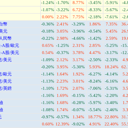
-1.24%
-1.70%
8.77%
-3.45%
-5.91%
-4
-1.07%
-3.22%
6.72%
-8.33%
-5.67%
-2
0.00%
2.22%
7.75%
-2.18%
-7.61%
-2
/台幣
-0.36%
2.41%
-3.29%
1.86%
7.35%
36
/美元
-0.18%
3.05%
-3.96%
-0.54%
5.45%
26
/人民幣
-0.22%
2.98%
-4.66%
-1.42%
2.59%
19
A股/歐元
0.65%
-1.25%
2.31%
2.85%
-5.25%
-15
A股/美元
0.54%
-0.37%
3.78%
4.47%
-3.17%
-12
息/美元
-1.09%
2.12%
3.17%
-2.50%
-2.33%
4.
-0.20%
3.95%
-5.30%
5.93%
18.24%
62
息/歐元
-1.14%
1.64%
1.92%
-6.27%
-4.14%
5.
息/美元
-1.13%
2.23%
3.01%
-8.24%
-6.16%
4.
息/英鎊
-1.10%
1.72%
2.07%
-7.06%
-5.31%
3.
-1.16%
1.69%
-0.15%
-5.42%
-2.20%
4.
險
-1.16%
1.68%
-0.28%
-5.97%
-3.40%
1.
險
-1.08%
1.74%
-0.07%
-5.54%
-2.46%
3.
元
-0.97%
-0.57%
1.34%
18.77%
22.80%
31
0.60%
12.39%
-9.02%
4.91%
22.40%
55