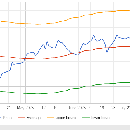
21
May 2025
12
19
June 2025
9
16
23
July 2
Price
Average
upper bound
lower bound