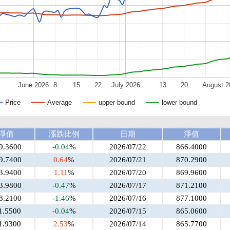
June 2026
8
15
22
July 2026
13
20
August 2
Price
Average
upper bound
lower bound
淨值
漲跌比例
日期
淨值
9.3600
-0.04
%
2026/07/22
866.4000
9.7400
0.64
%
2026/07/21
870.2900
3.9400
1.11
%
2026/07/20
869.9600
3.9800
-0.47
%
2026/07/17
871.2100
8.2100
-1.46
%
2026/07/16
877.1000
1.5500
-0.04
%
2026/07/15
865.0600
1.9300
2.53
%
2026/07/14
865.7700