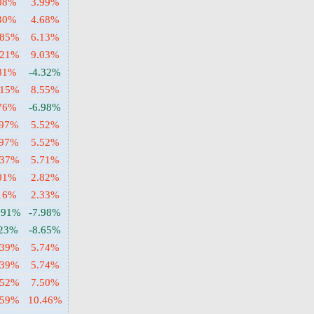
08%
3.99%
30%
4.68%
.85%
6.13%
.21%
9.03%
81%
-4.32%
.15%
8.55%
76%
-6.98%
.97%
5.52%
.97%
5.52%
.37%
5.71%
01%
2.82%
16%
2.33%
.91%
-7.98%
.23%
-8.65%
.39%
5.74%
.39%
5.74%
.52%
7.50%
.59%
10.46%