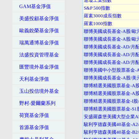
道瓊工業指數
GAM基金淨值
S&P 500指數
羅素3000成長指數
美盛投顧基金淨值
羅素1000指數
歐義銳榮基金淨值
聯博美國成長基金-A股/歐
聯博美國成長基金-A股/歐
瑞萬通博基金淨值
聯博美國成長基金-AD/月配
法盛投資管理基金
聯博美國成長基金-AD/月
聯博美國成長基金-AD/月
匯豐境外基金淨值
聯博美國中小型股票基金-A
聯博美國成長基金-A股/美
天利基金淨值
聯博精選美國股票基金-A股
玉山投信境外基金
聯博精選美國股票基金-A股
聯博精選美國股票基金-I股
野村-愛爾蘭系列
聯博精選美國股票基金-S1
荷寶基金淨值
安盛羅森堡美國大型企業Alp
駿利亨德森美國40基金-A2
首源基金淨值
駿利亨德森美國40基金-B2