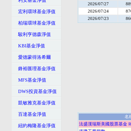
利安基金淨值
2026/07/27
88
2026/07/24
87
宏利環球基金淨值
2026/07/23
86
柏瑞環球基金淨值
駿利亨德森淨值
KBI基金淨值
愛德蒙得洛希爾
鋒裕匯理基金淨值
MFS基金淨值
DWS投資基金淨值
凱敏雅克基金淨值
百達基金淨值
名
法盛漢瑞斯美國股票基金 R/A
紐約梅隆基金淨值