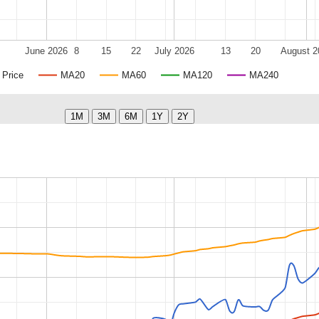
June 2026
8
15
22
July 2026
13
20
August 2
Price
MA20
MA60
MA120
MA240