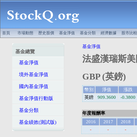
首頁
市場動態
歷史股價
基金淨值
基金分類
經濟數據
股市比
基金淨值
基金總覽
法盛漢瑞斯美國
基金淨值
GBP (英鎊)
境外基金淨值
國內基金淨值
幣別
淨值
漲跌
英鎊
909.3600
-0.3800
基金淨值行動版
基金分類
年度報酬率
2016
2017
2018
基金績效(測試版)
-
-
-