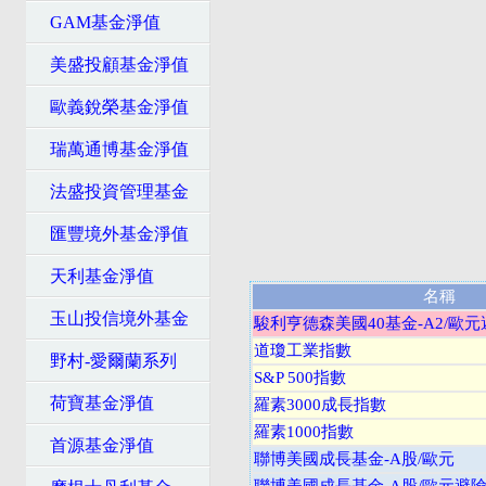
GAM基金淨值
美盛投顧基金淨值
歐義銳榮基金淨值
瑞萬通博基金淨值
法盛投資管理基金
匯豐境外基金淨值
天利基金淨值
名稱
玉山投信境外基金
駿利亨德森美國40基金-A2/歐元
道瓊工業指數
野村-愛爾蘭系列
S&P 500指數
荷寶基金淨值
羅素3000成長指數
羅素1000指數
首源基金淨值
聯博美國成長基金-A股/歐元