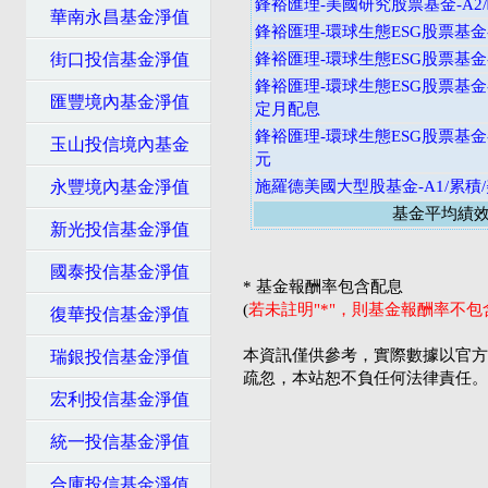
鋒裕匯理-美國研究股票基金-A2
華南永昌基金淨值
鋒裕匯理-環球生態ESG股票基金-
街口投信基金淨值
鋒裕匯理-環球生態ESG股票基金-
鋒裕匯理-環球生態ESG股票基金-
匯豐境內基金淨值
定月配息
鋒裕匯理-環球生態ESG股票基金-
玉山投信境內基金
元
永豐境內基金淨值
施羅德美國大型股基金-A1/累積
基金平均績
新光投信基金淨值
國泰投信基金淨值
* 基金報酬率包含配息
(
若未註明"*"，則基金報酬率不
復華投信基金淨值
本資訊僅供參考，實際數據以官方
瑞銀投信基金淨值
疏忽，本站恕不負任何法律責任。
宏利投信基金淨值
統一投信基金淨值
合庫投信基金淨值