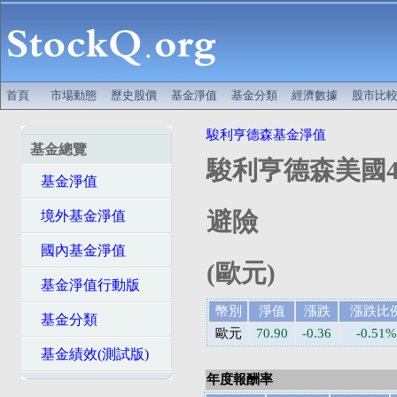
首頁
市場動態
歷史股價
基金淨值
基金分類
經濟數據
股市比
駿利亨德森基金淨值
基金總覽
駿利亨德森美國40
基金淨值
避險
境外基金淨值
國內基金淨值
(歐元)
基金淨值行動版
幣別
淨值
漲跌
漲跌比
基金分類
歐元
70.90
-0.36
-0.51%
基金績效(測試版)
年度報酬率