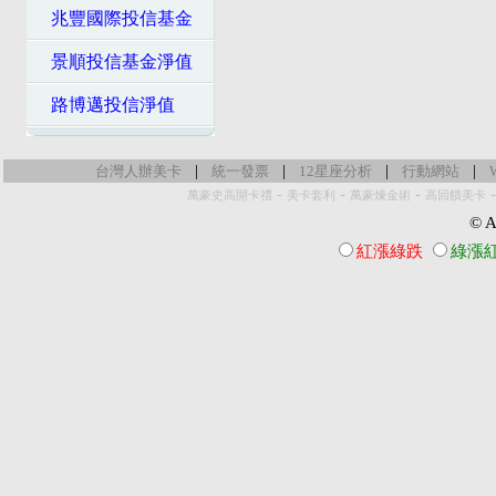
兆豐國際投信基金
景順投信基金淨值
路博邁投信淨值
|
|
|
|
台灣人辦美卡
統一發票
12星座分析
行動網站
-
-
-
萬豪史高開卡禮
美卡套利
萬豪煉金術
高回饋美卡
© Al
紅漲綠跌
綠漲