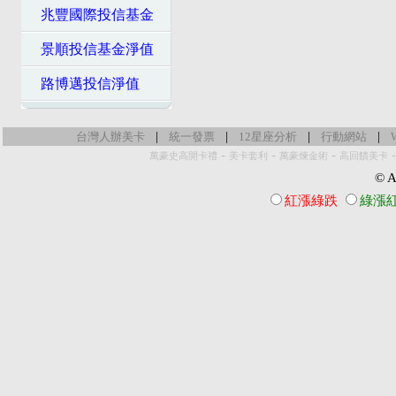
兆豐國際投信基金
景順投信基金淨值
路博邁投信淨值
|
|
|
|
台灣人辦美卡
統一發票
12星座分析
行動網站
-
-
-
萬豪史高開卡禮
美卡套利
萬豪煉金術
高回饋美卡
© Al
紅漲綠跌
綠漲