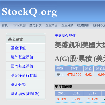
首頁
市場動態
歷史股價
基金淨值
基金分類
經濟數據
股市比
美盛基金淨值
基金總覽
美盛凱利美國大
基金淨值
A(G)股/累積 (美
境外基金淨值
國內基金淨值
幣別
淨值
漲跌
漲跌
美元
675.1700
6.62
0.9
基金淨值行動版
基金分類
年度報酬率
2015
2016
2017
基金績效(測試版)
8.91%
6.71%
24.17%