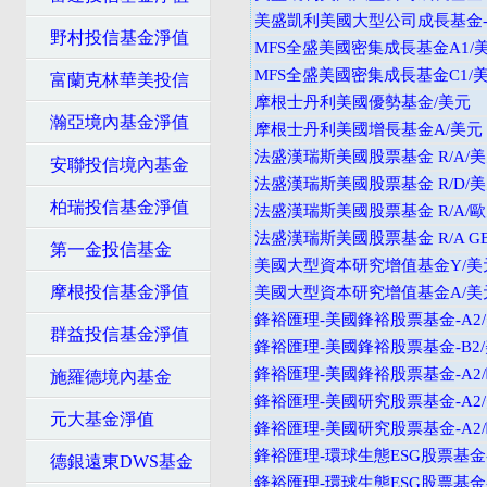
美盛凱利美國大型公司成長基金-A
野村投信基金淨值
MFS全盛美國密集成長基金A1/
MFS全盛美國密集成長基金C1/
富蘭克林華美投信
摩根士丹利美國優勢基金/美元
瀚亞境內基金淨值
摩根士丹利美國增長基金A/美元
法盛漢瑞斯美國股票基金 R/A/
安聯投信境內基金
法盛漢瑞斯美國股票基金 R/D/
柏瑞投信基金淨值
法盛漢瑞斯美國股票基金 R/A/
法盛漢瑞斯美國股票基金 R/A GB
第一金投信基金
美國大型資本研究增值基金Y/美
摩根投信基金淨值
美國大型資本研究增值基金A/美
鋒裕匯理-美國鋒裕股票基金-A2
群益投信基金淨值
鋒裕匯理-美國鋒裕股票基金-B2
鋒裕匯理-美國鋒裕股票基金-A2
施羅德境內基金
鋒裕匯理-美國研究股票基金-A2
元大基金淨值
鋒裕匯理-美國研究股票基金-A2
鋒裕匯理-環球生態ESG股票基金-
德銀遠東DWS基金
鋒裕匯理-環球生態ESG股票基金-