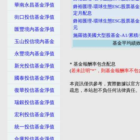
華南永昌基金淨值
鋒裕匯理-環球生態ESG股票基金-
定月配息
街口投信基金淨值
鋒裕匯理-環球生態ESG股票基金-
元
匯豐境內基金淨值
施羅德美國大型股基金-A1/累積
玉山投信境內基金
基金平均績
永豐境內基金淨值
* 基金報酬率包含配息
新光投信基金淨值
(
若未註明"*"，則基金報酬率不
國泰投信基金淨值
本資訊僅供參考，實際數據以官方
復華投信基金淨值
疏忽，本站恕不負任何法律責任。
瑞銀投信基金淨值
宏利投信基金淨值
統一投信基金淨值
合庫投信基金淨值