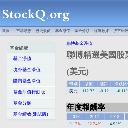
首頁
市場動態
歷史股價
基金淨值
基金分類
經濟數據
股市比
聯博基金淨值
基金總覽
聯博精選美國股票
基金淨值
(美元)
境外基金淨值
國內基金淨值
幣別
淨值
漲跌
漲跌比
美元
112.33
-0.12
-0.11
基金淨值行動版
基金分類
年度報酬率
基金績效(測試版)
2016
2017
2018
9.12%
22.24%
-4.92%