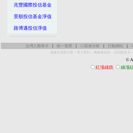
兆豐國際投信基金
景順投信基金淨值
路博邁投信淨值
|
|
|
|
台灣人辦美卡
統一發票
12星座分析
行動網站
-
-
-
萬豪史高開卡禮
美卡套利
萬豪煉金術
高回饋美卡
© Al
紅漲綠跌
綠漲