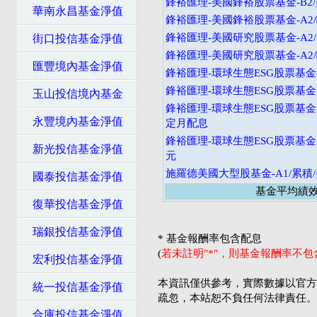
鋒裕匯理-美國鋒裕股票基金-B2
華南永昌基金淨值
鋒裕匯理-美國鋒裕股票基金-A2
鋒裕匯理-美國研究股票基金-A2
街口投信基金淨值
鋒裕匯理-美國研究股票基金-A2
匯豐境內基金淨值
鋒裕匯理-環球生態ESG股票基金-
鋒裕匯理-環球生態ESG股票基金-
玉山投信境內基金
鋒裕匯理-環球生態ESG股票基金-
永豐境內基金淨值
定月配息
鋒裕匯理-環球生態ESG股票基金-
新光投信基金淨值
元
施羅德美國大型股基金-A1/累積
國泰投信基金淨值
基金平均績
復華投信基金淨值
瑞銀投信基金淨值
* 基金報酬率包含配息
(
若未註明"*"，則基金報酬率不
宏利投信基金淨值
本資訊僅供參考，實際數據以官方
統一投信基金淨值
疏忽，本站恕不負任何法律責任。
合庫投信基金淨值