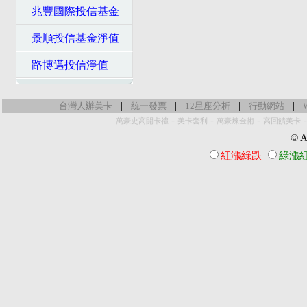
兆豐國際投信基金
景順投信基金淨值
路博邁投信淨值
|
|
|
|
台灣人辦美卡
統一發票
12星座分析
行動網站
-
-
-
萬豪史高開卡禮
美卡套利
萬豪煉金術
高回饋美卡
© Al
紅漲綠跌
綠漲