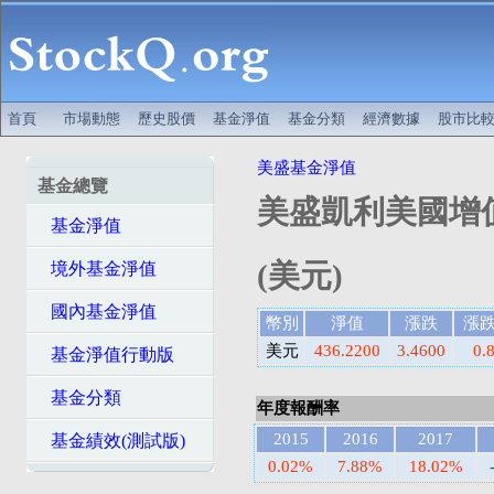
首頁
市場動態
歷史股價
基金淨值
基金分類
經濟數據
股市比
美盛基金淨值
基金總覽
美盛凱利美國增值
基金淨值
(美元)
境外基金淨值
國內基金淨值
幣別
淨值
漲跌
漲
美元
436.2200
3.4600
0.
基金淨值行動版
基金分類
年度報酬率
2015
2016
2017
基金績效(測試版)
0.02%
7.88%
18.02%