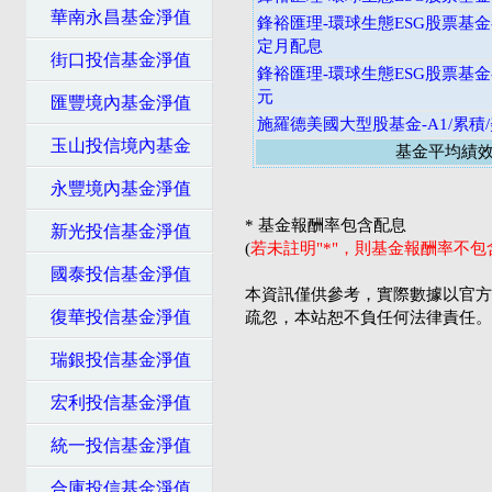
華南永昌基金淨值
鋒裕匯理-環球生態ESG股票基金-
定月配息
街口投信基金淨值
鋒裕匯理-環球生態ESG股票基金-
元
匯豐境內基金淨值
施羅德美國大型股基金-A1/累積
玉山投信境內基金
基金平均績
永豐境內基金淨值
* 基金報酬率包含配息
新光投信基金淨值
(
若未註明"*"，則基金報酬率不
國泰投信基金淨值
本資訊僅供參考，實際數據以官方
復華投信基金淨值
疏忽，本站恕不負任何法律責任。
瑞銀投信基金淨值
宏利投信基金淨值
統一投信基金淨值
合庫投信基金淨值