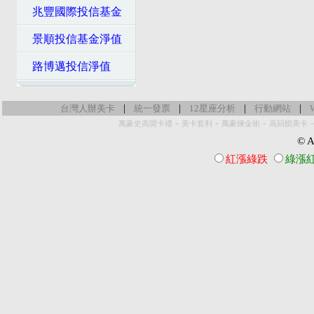
兆豐國際投信基金
景順投信基金淨值
路博邁投信淨值
|
|
|
|
台灣人辦美卡
統一發票
12星座分析
行動網站
-
-
-
萬豪史高開卡禮
美卡套利
萬豪煉金術
高回饋美卡
© Al
紅漲綠跌
綠漲