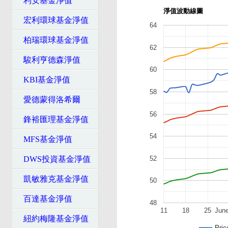
利安基金淨值
淨值波動線圖
宏利環球基金淨值
64
柏瑞環球基金淨值
62
駿利亨德森淨值
60
KBI基金淨值
58
愛德蒙得洛希爾
56
鋒裕匯理基金淨值
54
MFS基金淨值
52
DWS投資基金淨值
凱敏雅克基金淨值
50
百達基金淨值
48
11
18
25
Jun
紐約梅隆基金淨值
Pric