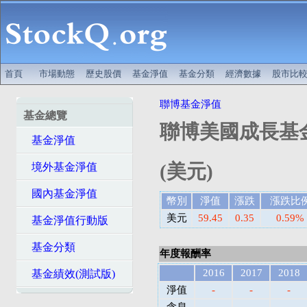
首頁
市場動態
歷史股價
基金淨值
基金分類
經濟數據
股市比
聯博基金淨值
基金總覽
聯博美國成長基金
基金淨值
(美元)
境外基金淨值
國內基金淨值
幣別
淨值
漲跌
漲跌比
美元
59.45
0.35
0.59%
基金淨值行動版
基金分類
年度報酬率
2016
2017
2018
基金績效(測試版)
淨值
-
-
-