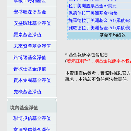
摩根士丹利基金
拉丁美洲股票基金A/美元
安盛羅森堡基金
保德信拉丁美洲基金/台幣
施羅德拉丁美洲基金-A1/累積/
安盛環球基金淨值
施羅德拉丁美洲基金-A1/累積/
羅素基金淨值
基金平均績效
未來資產基金淨值
* 基金報酬率包含配息
路博邁基金淨值
(
若未註明"*"，則基金報酬率不
普徠仕基金淨值
本資訊僅供參考，實際數據以官方
疏忽，本站恕不負任何法律責任。
資本集團基金淨值
先機基金淨值
境內基金淨值
聯博投信基金淨值
富達投信基金淨值