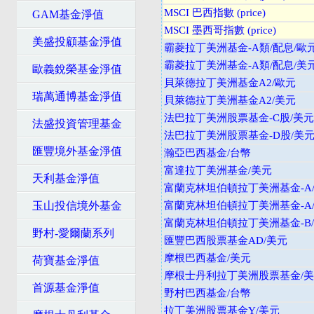
MSCI 巴西指數 (price)
GAM基金淨值
MSCI 墨西哥指數 (price)
美盛投顧基金淨值
霸菱拉丁美洲基金-A類/配息/歐
霸菱拉丁美洲基金-A類/配息/美
歐義銳榮基金淨值
貝萊德拉丁美洲基金A2/歐元
瑞萬通博基金淨值
貝萊德拉丁美洲基金A2/美元
法巴拉丁美洲股票基金-C股/美元
法盛投資管理基金
法巴拉丁美洲股票基金-D股/美
匯豐境外基金淨值
瀚亞巴西基金/台幣
富達拉丁美洲基金/美元
天利基金淨值
富蘭克林坦伯頓拉丁美洲基金-A/
玉山投信境外基金
富蘭克林坦伯頓拉丁美洲基金-A/
富蘭克林坦伯頓拉丁美洲基金-B/
野村-愛爾蘭系列
匯豐巴西股票基金AD/美元
摩根巴西基金/美元
荷寶基金淨值
摩根士丹利拉丁美洲股票基金/
首源基金淨值
野村巴西基金/台幣
拉丁美洲股票基金Y/美元