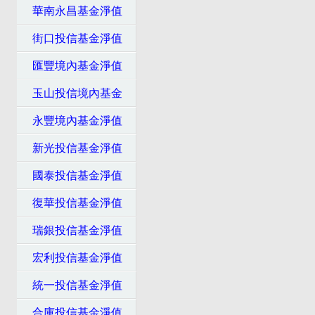
華南永昌基金淨值
街口投信基金淨值
匯豐境內基金淨值
玉山投信境內基金
永豐境內基金淨值
新光投信基金淨值
國泰投信基金淨值
復華投信基金淨值
瑞銀投信基金淨值
宏利投信基金淨值
統一投信基金淨值
合庫投信基金淨值