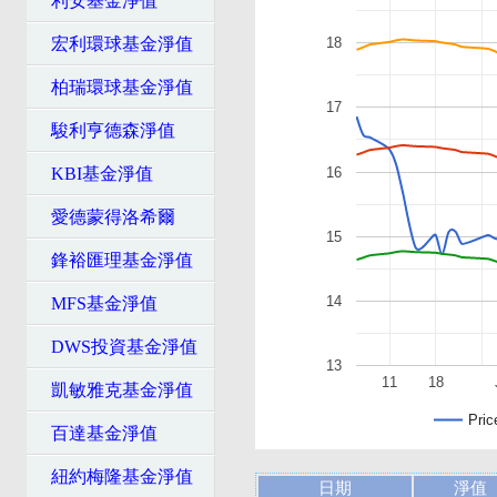
利安基金淨值
宏利環球基金淨值
18
柏瑞環球基金淨值
17
駿利亨德森淨值
16
KBI基金淨值
愛德蒙得洛希爾
15
鋒裕匯理基金淨值
14
MFS基金淨值
DWS投資基金淨值
13
11
18
凱敏雅克基金淨值
Pric
百達基金淨值
紐約梅隆基金淨值
日期
淨值