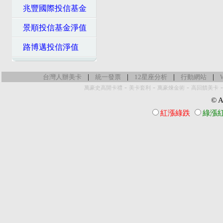
兆豐國際投信基金
景順投信基金淨值
路博邁投信淨值
|
|
|
|
台灣人辦美卡
統一發票
12星座分析
行動網站
-
-
-
萬豪史高開卡禮
美卡套利
萬豪煉金術
高回饋美卡
© Al
紅漲綠跌
綠漲