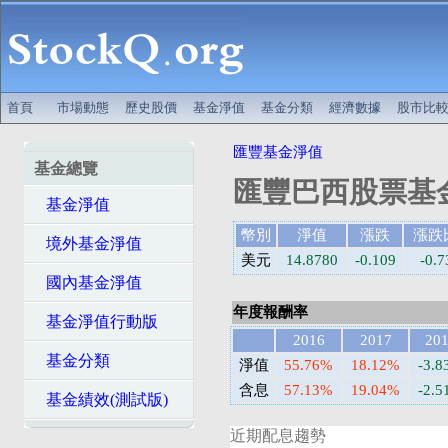
首頁
市場動態
歷史股價
基金淨值
基金分類
經濟數據
股市比
匯豐基金淨值
基金總覽
匯豐巴西股票基金
基金淨值
幣別
淨值
漲跌
漲跌
境外基金淨值
美元
14.8780
-0.109
-0.
國內基金淨值
年度報酬率
基金淨值行動版
2016
2017
20
基金分類
淨值
55.76%
18.12%
-3.
含息
57.13%
19.04%
-2.
基金績效(測試版)
近期配息趨勢