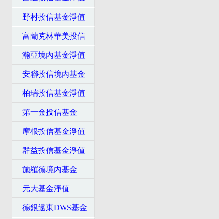
野村投信基金淨值
富蘭克林華美投信
瀚亞境內基金淨值
安聯投信境內基金
柏瑞投信基金淨值
第一金投信基金
摩根投信基金淨值
群益投信基金淨值
施羅德境內基金
元大基金淨值
德銀遠東DWS基金