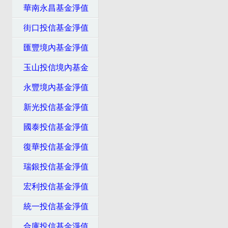
華南永昌基金淨值
街口投信基金淨值
匯豐境內基金淨值
玉山投信境內基金
永豐境內基金淨值
新光投信基金淨值
國泰投信基金淨值
復華投信基金淨值
瑞銀投信基金淨值
宏利投信基金淨值
統一投信基金淨值
合庫投信基金淨值