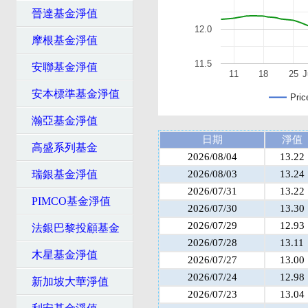
晉達基金淨值
12.0
摩根基金淨值
11.5
安聯基金淨值
11
18
25
J
安本標準基金淨值
Pric
瀚亞基金淨值
日期
淨值
高盛系列基金
2026/08/04
13.22
瑞銀基金淨值
2026/08/03
13.24
2026/07/31
13.22
PIMCO基金淨值
2026/07/30
13.30
2026/07/29
12.93
法銀巴黎投顧基金
2026/07/28
13.11
木星基金淨值
2026/07/27
13.00
2026/07/24
12.98
新加坡大華淨值
2026/07/23
13.04