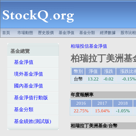
首頁
市場動態
歷史股價
基金淨值
基金分類
經濟數據
股市比
柏瑞投信基金淨值
基金總覽
柏瑞拉丁美洲基
基金淨值
幣別
淨值
漲跌
漲跌比
境外基金淨值
台幣
13.22
-0.02
-0.15%
國內基金淨值
年度報酬率
基金淨值行動版
2016
2017
2018
基金分類
22.75%
15.04%
-1.05%
基金績效(測試版)
柏瑞拉丁美洲基金/台幣