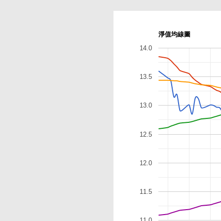
淨值均線圖
14.0
13.5
13.0
12.5
12.0
11.5
11.0