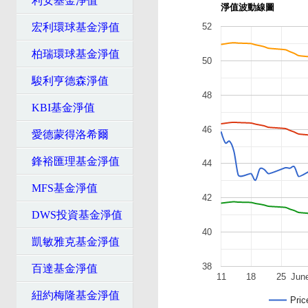
利安基金淨值
淨值波動線圖
宏利環球基金淨值
52
柏瑞環球基金淨值
50
駿利亨德森淨值
48
KBI基金淨值
46
愛德蒙得洛希爾
鋒裕匯理基金淨值
44
MFS基金淨值
42
DWS投資基金淨值
40
凱敏雅克基金淨值
38
百達基金淨值
11
18
25
Jun
紐約梅隆基金淨值
Pric