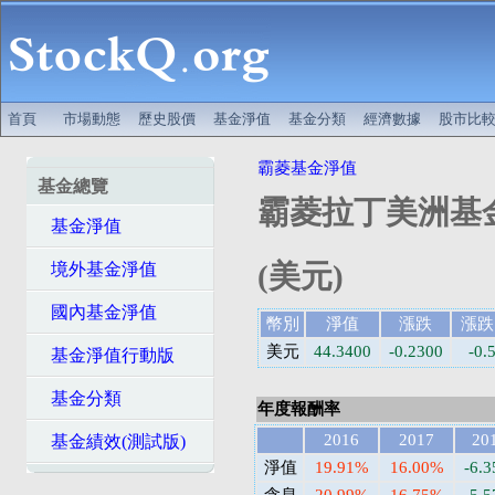
首頁
市場動態
歷史股價
基金淨值
基金分類
經濟數據
股市比
霸菱基金淨值
基金總覽
霸菱拉丁美洲基金
基金淨值
(美元)
境外基金淨值
國內基金淨值
幣別
淨值
漲跌
漲跌
美元
44.3400
-0.2300
-0.
基金淨值行動版
基金分類
年度報酬率
2016
2017
20
基金績效(測試版)
淨值
19.91%
16.00%
-6.