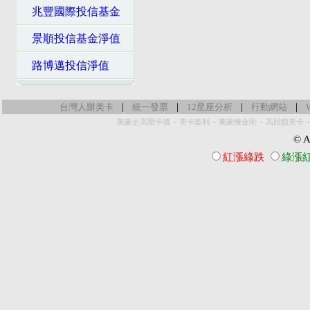
兆豐國際投信基金
景順投信基金淨值
路博邁投信淨值
|
|
|
|
台灣人辦美卡
統一發票
12星座分析
行動網站
-
-
-
萬豪史高開卡禮
美卡套利
萬豪煉金術
高回饋美卡
© Al
紅漲綠跌
綠漲