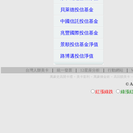
貝萊德投信基金
中國信託投信基金
兆豐國際投信基金
景順投信基金淨值
路博邁投信淨值
|
|
|
|
台灣人辦美卡
統一發票
12星座分析
行動網站
-
-
-
萬豪史高開卡禮
美卡套利
萬豪煉金術
高回饋美卡
© Al
紅漲綠跌
綠漲