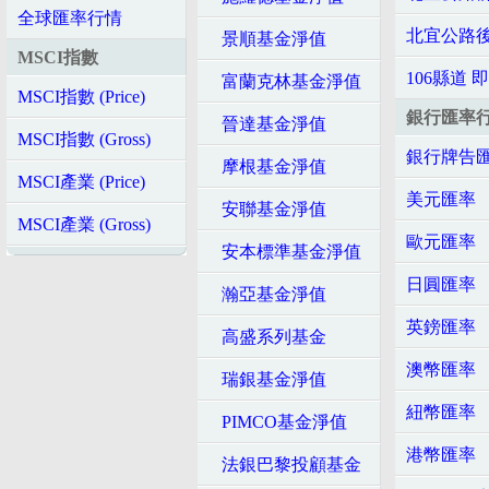
全球匯率行情
北宜公路後
景順基金淨值
MSCI指數
106縣道 
富蘭克林基金淨值
MSCI指數 (Price)
銀行匯率
晉達基金淨值
MSCI指數 (Gross)
銀行牌告
摩根基金淨值
MSCI產業 (Price)
美元匯率
安聯基金淨值
MSCI產業 (Gross)
歐元匯率
安本標準基金淨值
日圓匯率
瀚亞基金淨值
英鎊匯率
高盛系列基金
澳幣匯率
瑞銀基金淨值
紐幣匯率
PIMCO基金淨值
港幣匯率
法銀巴黎投顧基金