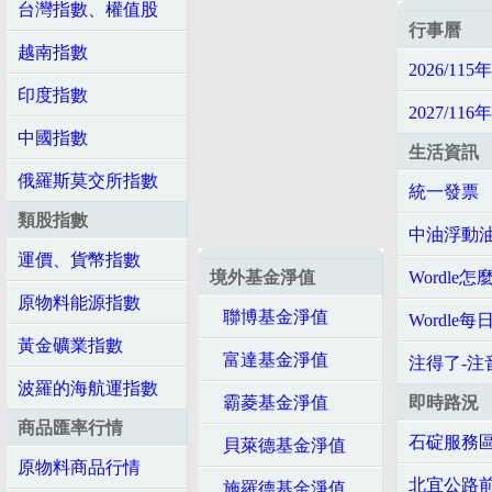
台灣指數、權值股
行事曆
越南指數
2026/11
印度指數
2027/11
中國指數
生活資訊
俄羅斯莫交所指數
統一發票
類股指數
中油浮動
運價、貨幣指數
境外基金淨值
Wordle怎
原物料能源指數
聯博基金淨值
Wordle
黃金礦業指數
富達基金淨值
注得了-注音 
波羅的海航運指數
霸菱基金淨值
即時路況
商品匯率行情
石碇服務區
貝萊德基金淨值
原物料商品行情
北宜公路前
施羅德基金淨值