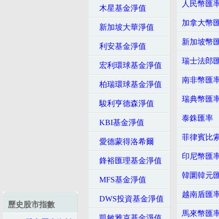
人民幣匯
木星基金淨值
加拿大幣
新加坡大華淨值
新加坡幣
利安基金淨值
瑞士法郎
宏利環球基金淨值
南非幣匯
柏瑞環球基金淨值
瑞典幣匯
駿利亨德森淨值
泰銖匯率
KBI基金淨值
菲律賓比
愛德蒙得洛希爾
印尼幣匯
鋒裕匯理基金淨值
韓圜韓元
MFS基金淨值
越南盾匯
DWS投資基金淨值
歷史股市指數
馬來幣匯
凱敏雅克基金淨值