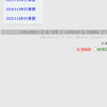
2024/113年行事曆
2025/114年行事曆
|
|
|
|
台灣人辦美卡
統一發票
12星座分析
行動網站
-
-
-
萬豪史高開卡禮
美卡套利
萬豪煉金術
高回饋美卡
© Al
紅漲綠跌
綠漲