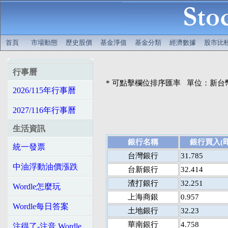
首頁
市場動態
歷史股價
基金淨值
基金分類
經濟數據
股市比
行事曆
* 可點擊欄位排序匯率 單位：新台
2026/115年行事曆
2027/116年行事曆
生活資訊
銀行名稱
銀行買入(即
統一發票
台灣銀行
31.785
中油浮動油價漲跌
台新銀行
32.414
渣打銀行
32.251
Wordle怎麼玩
上海商銀
0.957
Wordle每日答案
土地銀行
32.23
華南銀行
4.758
注得了-注音 Wordle