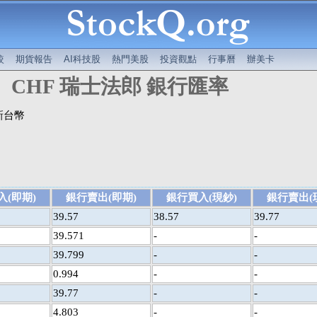
較
期貨報告
AI科技股
熱門美股
投資觀點
行事曆
辦美卡
CHF 瑞士法郎 銀行匯率
新台幣
入(即期)
銀行賣出(即期)
銀行買入(現鈔)
銀行賣出(
39.57
38.57
39.77
39.571
-
-
39.799
-
-
0.994
-
-
39.77
-
-
4.803
-
-