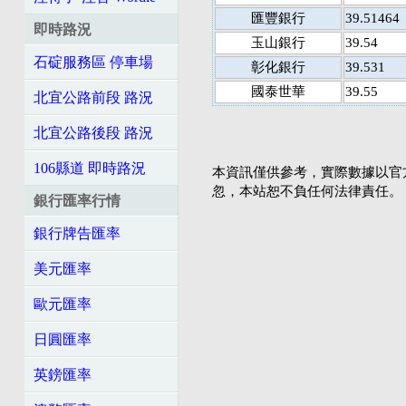
匯豐銀行
39.51464
即時路況
玉山銀行
39.54
石碇服務區 停車場
彰化銀行
39.531
國泰世華
39.55
北宜公路前段 路況
北宜公路後段 路況
106縣道 即時路況
本資訊僅供參考，實際數據以官
忽，本站恕不負任何法律責任。
銀行匯率行情
銀行牌告匯率
美元匯率
歐元匯率
日圓匯率
英鎊匯率