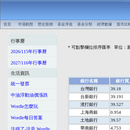
首頁
市場動態
歷史股價
基金淨值
基金分類
經濟數據
股市比
行事曆
* 可點擊欄位排序匯率 單位：
2026/115年行事曆
2027/116年行事曆
生活資訊
銀行名稱
銀行買
統一發票
台灣銀行
39.18
中油浮動油價漲跌
台新銀行
39.191
渣打銀行
39.527
Wordle怎麼玩
上海商銀
0.954
Wordle每日答案
土地銀行
39.57
華南銀行
4.753
注得了-注音 Wordle