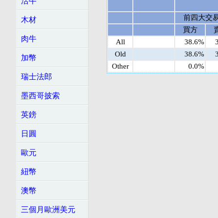
活牛
前四大交
木材
買方
肉牛
All
38.6%
Old
38.6%
加幣
Other
0.0%
瑞士法郎
墨西哥披索
英鎊
日圓
歐元
紐幣
澳幣
三個月歐洲美元