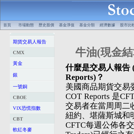
首頁
市場動態
歷史股價
基金淨值
基金分類
經濟數據
股市比
期貨交易人報告
牛油(現金結算
CMX
黃金
什麼是交易人報告 (Comm
銀
Reports)？
美國商品期貨交易委
一號銅
COT Reports
CBOE
交易者在當周周二
VIX恐慌指數
紐約、堪薩斯城和
CBT
CFTC每週公佈各交易
軟紅冬麥