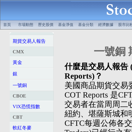
首頁
市場動態
歷史股價
基金淨值
基金分類
經濟數據
股市比
期貨交易人報告
一號銅 期
CMX
黃金
什麼是交易人報告 (Comm
銀
Reports)？
美國商品期貨交易委
一號銅
COT Reports
CBOE
交易者在當周周二
VIX恐慌指數
紐約、堪薩斯城和
CBT
CFTC每週公佈各交易
軟紅冬麥