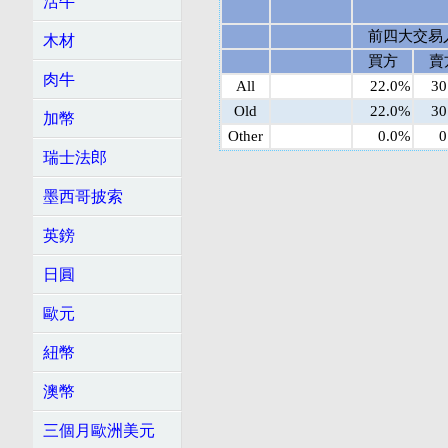
活牛
前四大交易
木材
買方
賣
肉牛
All
22.0%
30
Old
22.0%
30
加幣
Other
0.0%
0
瑞士法郎
墨西哥披索
英鎊
日圓
歐元
紐幣
澳幣
三個月歐洲美元