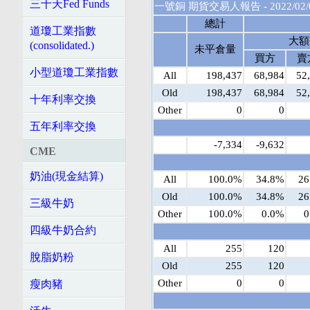
三十天Fed Funds
一號銅 期貨交易人報告 - 2022/02/
總計
道瓊工業指數
大額
(consolidated.)
未平倉量
買方
賣
小型道瓊工業指數
All
198,437
68,984
52
Old
198,437
68,984
52
十年利率交換
Other
0
0
五年利率交換
-7,334
-9,632
CME
奶油(現金結算)
All
100.0%
34.8%
26
Old
100.0%
34.8%
26
三級牛奶
Other
100.0%
0.0%
0
四級牛奶合約
All
255
120
脫脂奶粉
Old
255
120
Other
0
0
瘦肉豬