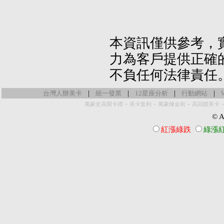
本資訊僅供參考，
力為客戶提供正確
不負任何法律責任
|
|
|
|
台灣人辦美卡
統一發票
12星座分析
行動網站
-
-
-
萬豪史高開卡禮
美卡套利
萬豪煉金術
高回饋美卡
© Al
紅漲綠跌
綠漲