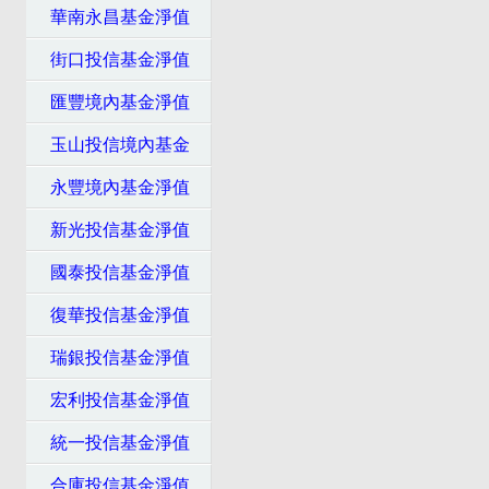
華南永昌基金淨值
街口投信基金淨值
匯豐境內基金淨值
玉山投信境內基金
永豐境內基金淨值
新光投信基金淨值
國泰投信基金淨值
復華投信基金淨值
瑞銀投信基金淨值
宏利投信基金淨值
統一投信基金淨值
合庫投信基金淨值