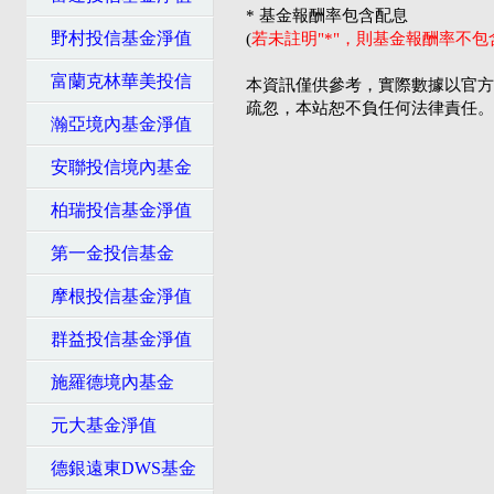
* 基金報酬率包含配息
野村投信基金淨值
(
若未註明"*"，則基金報酬率不
富蘭克林華美投信
本資訊僅供參考，實際數據以官方
疏忽，本站恕不負任何法律責任。
瀚亞境內基金淨值
安聯投信境內基金
柏瑞投信基金淨值
第一金投信基金
摩根投信基金淨值
群益投信基金淨值
施羅德境內基金
元大基金淨值
德銀遠東DWS基金