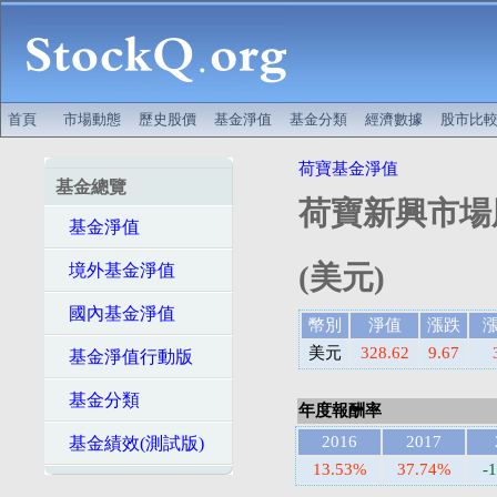
首頁
市場動態
歷史股價
基金淨值
基金分類
經濟數據
股市比
荷寶基金淨值
基金總覽
荷寶新興市場
基金淨值
(美元)
境外基金淨值
國內基金淨值
幣別
淨值
漲跌
美元
328.62
9.67
基金淨值行動版
基金分類
年度報酬率
2016
2017
基金績效(測試版)
13.53%
37.74%
-