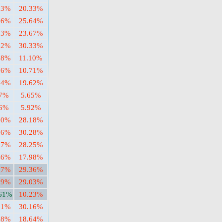
23%
20.33%
36%
25.64%
33%
23.67%
12%
30.33%
58%
11.10%
96%
10.71%
84%
19.62%
17%
5.65%
96%
5.92%
80%
28.18%
26%
30.28%
87%
28.25%
46%
17.98%
57%
29.36%
19%
29.03%
.61%
10.23%
01%
30.16%
68%
18.64%