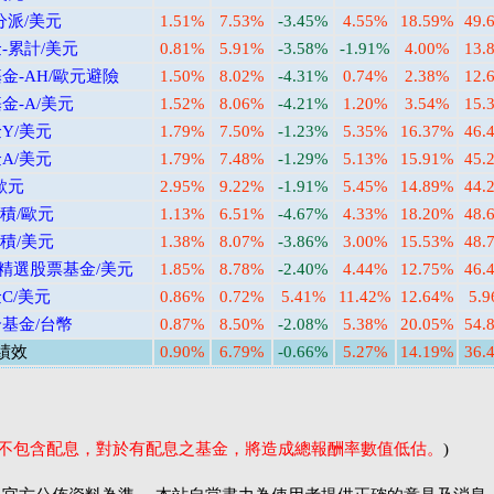
分派/美元
1.51%
7.53%
-3.45%
4.55%
18.59%
49.
-累計/美元
0.81%
5.91%
-3.58%
-1.91%
4.00%
13.
-AH/歐元避險
1.50%
8.02%
-4.31%
0.74%
2.38%
12.
-A/美元
1.52%
8.06%
-4.21%
1.20%
3.54%
15.
Y/美元
1.79%
7.50%
-1.23%
5.35%
16.37%
46.
A/美元
1.79%
7.48%
-1.29%
5.13%
15.91%
45.
歐元
2.95%
9.22%
-1.91%
5.45%
14.89%
44.
積/歐元
1.13%
6.51%
-4.67%
4.33%
18.20%
48.
積/美元
1.38%
8.07%
-3.86%
3.00%
15.53%
48.
精選股票基金/美元
1.85%
8.78%
-2.40%
4.44%
12.75%
46.
C/美元
0.86%
0.72%
5.41%
11.42%
12.64%
5.
基金/台幣
0.87%
8.50%
-2.08%
5.38%
20.05%
54.
績效
0.90%
6.79%
-0.66%
5.27%
14.19%
36.
率不包含配息，對於有配息之基金，將造成總報酬率數值低估。
)