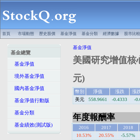
首頁
市場動態
歷史股價
基金淨值
基金分類
經濟數據
股市比
基金淨值
基金總覽
美國研究增值核心
基金淨值
元)
境外基金淨值
國內基金淨值
幣別
淨值
漲跌
漲
美元
558.9661
-0.4333
-0
基金淨值行動版
基金分類
年度報酬率
基金績效(測試版)
2016
2017
2018
10.53%
20.55%
-5.57%