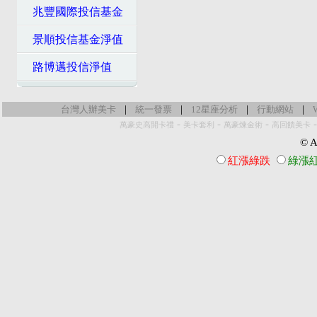
兆豐國際投信基金
景順投信基金淨值
路博邁投信淨值
|
|
|
|
台灣人辦美卡
統一發票
12星座分析
行動網站
-
-
-
萬豪史高開卡禮
美卡套利
萬豪煉金術
高回饋美卡
© Al
紅漲綠跌
綠漲