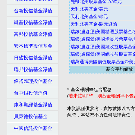
先機北美股票基金-A/歐元
天利北美基金/美元
台新投信基金淨值
天利北美基金/歐元
凱基投信基金淨值
天利北美基金-歐元避險
瑞銀(盧森堡)美國精選股票基金/
富邦投信基金淨值
瑞銀(盧森堡)美國增長股票基金/
安本標準投信基金
瑞銀(盧森堡)美國總收益股票基金
瑞銀(盧森堡)美國總收益股票基金
日盛投信基金淨值
瑞萬通博美國價值股票基金C/美
聯邦投信基金淨值
基金平均績效
鋒裕匯理投信基金
* 基金報酬率包含配息
台中銀投信淨值
(
若未註明"*"，則基金報酬率不
康和期經基金淨值
本資訊僅供參考，實際數據以官方
疏忽，本站恕不負任何法律責任。
貝萊德投信基金
中國信託投信基金