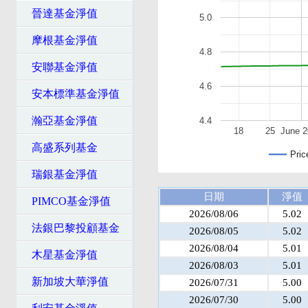
晉達基金淨值
5.0
摩根基金淨值
4.8
安聯基金淨值
4.6
安本標準基金淨值
瀚亞基金淨值
4.4
18
25
June 
高盛系列基金
Pric
瑞銀基金淨值
日期
淨值
PIMCO基金淨值
2026/08/06
5.02
法銀巴黎投顧基金
2026/08/05
5.02
2026/08/04
5.01
木星基金淨值
2026/08/03
5.01
新加坡大華淨值
2026/07/31
5.00
2026/07/30
5.00