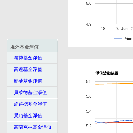
5.0
4.9
18
25
June 
Price
境外基金淨值
聯博基金淨值
富達基金淨值
淨值波動線圖
霸菱基金淨值
5.8
貝萊德基金淨值
5.6
施羅德基金淨值
5.4
景順基金淨值
5.2
富蘭克林基金淨值