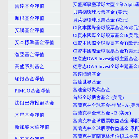
安盛羅森堡環球大型企業Alpha基
晉達基金淨值
貝萊德環球股票基金 (美元)
摩根基金淨值
貝萊德環球股票基金 (歐元)
CI資本國際全球股票基金B(歐元
安聯基金淨值
CI資本國際全球股票基金B(美元
安本標準基金淨值
CI資本國際全球股票基金T(歐元
CI資本國際全球股票基金T(美元
瀚亞基金淨值
德意志DWS Invest全球主題基金
高盛系列基金
德意志DWS Invest全球主題基金
富達國際基金
瑞銀基金淨值
富達世界基金
富達全球聚焦基金
PIMCO基金淨值
首域全球機會基金 (美元)
法銀巴黎投顧基金
富蘭克林全球基金-年配 - A (美元
富蘭克林全球基金 - B (美元)
木星基金淨值
富蘭克林全球股票收益基金-季配 - 
新加坡大華淨值
富蘭克林全球股票收益基金-季配 - 
富蘭克林富蘭克林坦伯頓成長基金 -