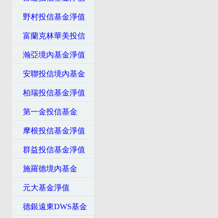
野村投信基金淨值
富蘭克林華美投信
瀚亞境內基金淨值
安聯投信境內基金
柏瑞投信基金淨值
第一金投信基金
摩根投信基金淨值
群益投信基金淨值
施羅德境內基金
元大基金淨值
德銀遠東DWS基金