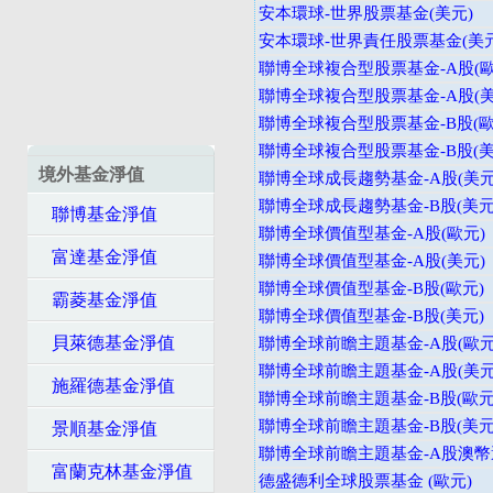
安本環球-世界股票基金(美元)
安本環球-世界責任股票基金(美元
聯博全球複合型股票基金-A股(歐
聯博全球複合型股票基金-A股(美
聯博全球複合型股票基金-B股(歐
聯博全球複合型股票基金-B股(美
境外基金淨值
聯博全球成長趨勢基金-A股(美元
聯博全球成長趨勢基金-B股(美元
聯博基金淨值
聯博全球價值型基金-A股(歐元)
富達基金淨值
聯博全球價值型基金-A股(美元)
聯博全球價值型基金-B股(歐元)
霸菱基金淨值
聯博全球價值型基金-B股(美元)
貝萊德基金淨值
聯博全球前瞻主題基金-A股(歐元
聯博全球前瞻主題基金-A股(美元
施羅德基金淨值
聯博全球前瞻主題基金-B股(歐元
聯博全球前瞻主題基金-B股(美元
景順基金淨值
聯博全球前瞻主題基金-A股澳幣
富蘭克林基金淨值
德盛德利全球股票基金 (歐元)