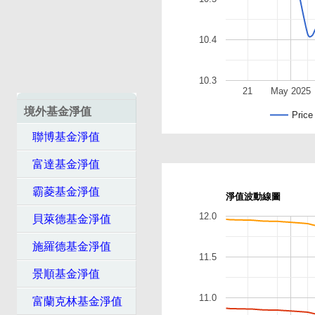
10.4
10.3
21
May 2025
境外基金淨值
Price
聯博基金淨值
富達基金淨值
霸菱基金淨值
淨值波動線圖
12.0
貝萊德基金淨值
施羅德基金淨值
11.5
景順基金淨值
11.0
富蘭克林基金淨值