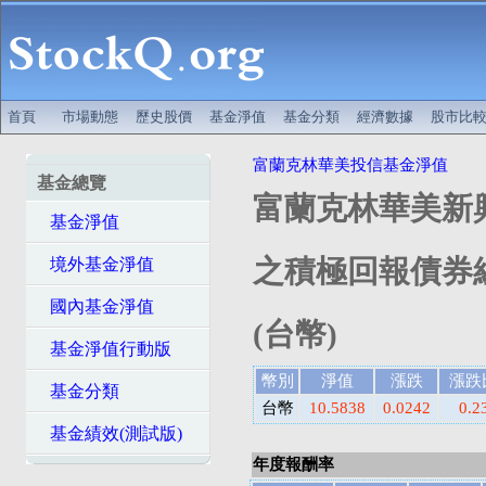
首頁
市場動態
歷史股價
基金淨值
基金分類
經濟數據
股市比
富蘭克林華美投信基金淨值
基金總覽
富蘭克林華美新
基金淨值
之積極回報債券
境外基金淨值
國內基金淨值
(台幣)
基金淨值行動版
幣別
淨值
漲跌
漲跌
基金分類
台幣
10.5838
0.0242
0.2
基金績效(測試版)
年度報酬率