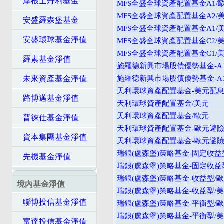
摩根士丹利基金
MFS全盛全球資產配置基金A1/
MFS全盛全球資產配置基金A2/
安盛羅森堡基金
MFS全盛全球資產配置基金A1/
安盛環球基金淨值
MFS全盛全球資產配置基金C2/
MFS全盛全球資產配置基金C1/
羅素基金淨值
施羅德新興市場股債優勢基金-A1
未來資產基金淨值
施羅德新興市場股債優勢基金-A1
天利環球資產配置基金-美元配
路博邁基金淨值
天利環球資產配置基金/美元
天利環球資產配置基金/歐元
普徠仕基金淨值
天利環球資產配置基金-歐元避
資本集團基金淨值
天利環球資產配置基金-歐元避
瑞銀(盧森堡)策略基金-固定收益
先機基金淨值
瑞銀(盧森堡)策略基金-固定收益
瑞銀(盧森堡)策略基金-收益型/
境內基金淨值
瑞銀(盧森堡)策略基金-收益型/
聯博投信基金淨值
瑞銀(盧森堡)策略基金-平衡型/
瑞銀(盧森堡)策略基金-平衡型/
富達投信基金淨值