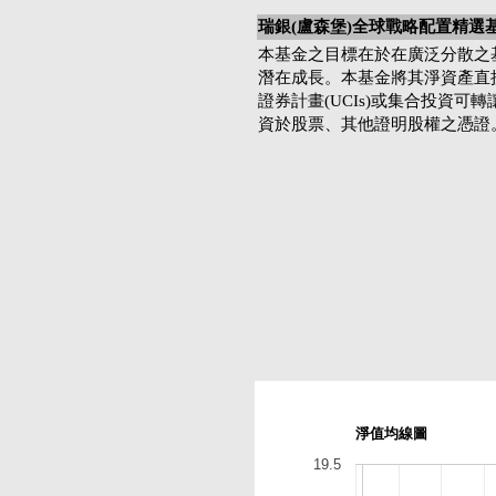
瑞銀(盧森堡)全球戰略配置精選
本基金之目標在於在廣泛分散之
潛在成長。本基金將其淨資產直
證券計畫(UCIs)或集合投資可轉
資於股票、其他證明股權之憑證
淨值均線圖
19.5