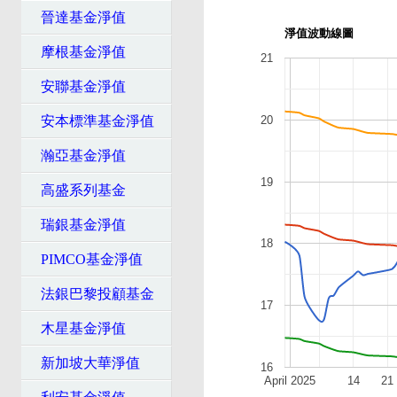
晉達基金淨值
淨值波動線圖
摩根基金淨值
21
安聯基金淨值
20
安本標準基金淨值
瀚亞基金淨值
19
高盛系列基金
瑞銀基金淨值
18
PIMCO基金淨值
法銀巴黎投顧基金
17
木星基金淨值
新加坡大華淨值
16
April 2025
14
21