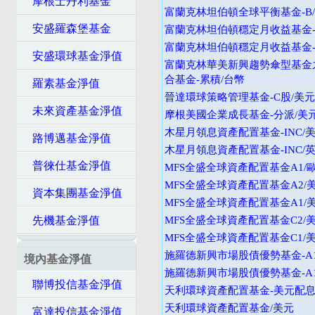
摩根士丹利基金
富蘭克林坦伯頓全球平衡基金-B/
安盛羅森堡基金
富蘭克林坦伯頓穩定月收益基金-A
富蘭克林坦伯頓穩定月收益基金-B
安盛環球基金淨值
富蘭克林華美新興趨勢傘型基金
合基金-累積/台幣
羅素基金淨值
晉達環球策略管理基金-C股/美元
未來資產基金淨值
摩根美國企業成長基金-分派/美
木星月領息資產配置基金-INC/
路博邁基金淨值
木星月領息資產配置基金-INC/
普徠仕基金淨值
MFS全盛全球資產配置基金A1/
MFS全盛全球資產配置基金A2/
資本集團基金淨值
MFS全盛全球資產配置基金A1/
先機基金淨值
MFS全盛全球資產配置基金C2/
MFS全盛全球資產配置基金C1/
施羅德新興市場股債優勢基金-A1
境內基金淨值
施羅德新興市場股債優勢基金-A1
聯博投信基金淨值
天利環球資產配置基金-美元配
天利環球資產配置基金/美元
富達投信基金淨值