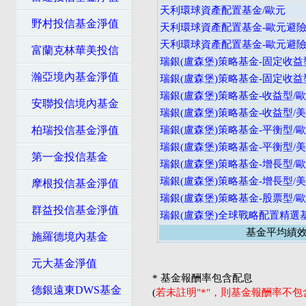
天利環球資產配置基金/歐元
野村投信基金淨值
天利環球資產配置基金-歐元避
天利環球資產配置基金-歐元避
富蘭克林華美投信
瑞銀(盧森堡)策略基金-固定收益
瀚亞境內基金淨值
瑞銀(盧森堡)策略基金-固定收益
瑞銀(盧森堡)策略基金-收益型/
安聯投信境內基金
瑞銀(盧森堡)策略基金-收益型/
柏瑞投信基金淨值
瑞銀(盧森堡)策略基金-平衡型/
瑞銀(盧森堡)策略基金-平衡型/
第一金投信基金
瑞銀(盧森堡)策略基金-增長型/
瑞銀(盧森堡)策略基金-增長型/
摩根投信基金淨值
瑞銀(盧森堡)策略基金-股票型/
群益投信基金淨值
瑞銀(盧森堡)全球戰略配置精選
基金平均績
施羅德境內基金
元大基金淨值
* 基金報酬率包含配息
德銀遠東DWS基金
(
若未註明"*"，則基金報酬率不