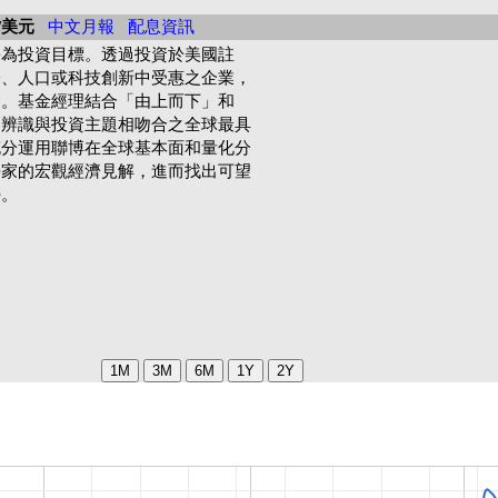
/美元
中文月報
配息資訊
長為投資目標。透過投資於美國註
濟、人口或科技創新中受惠之企業，
會。基金經理結合「由上而下」和
，辨識與投資主題相吻合之全球最具
充分運用聯博在全球基本面和量化分
學家的宏觀經濟見解，進而找出可望
勢。