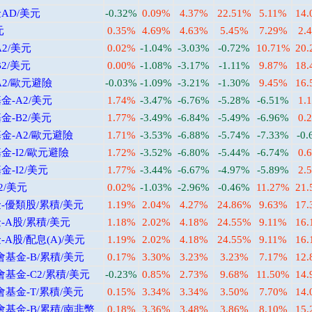
AD/美元
-0.32%
0.09%
4.37%
22.51%
5.11%
14
元
0.35%
4.69%
4.63%
5.45%
7.29%
2.
2/美元
0.02%
-1.04%
-3.03%
-0.72%
10.71%
20
2/美元
0.00%
-1.08%
-3.17%
-1.11%
9.87%
18
2/歐元避險
-0.03%
-1.09%
-3.21%
-1.30%
9.45%
16
-A2/美元
1.74%
-3.47%
-6.76%
-5.28%
-6.51%
1.
-B2/美元
1.77%
-3.49%
-6.84%
-5.49%
-6.96%
0.
-A2/歐元避險
1.71%
-3.53%
-6.88%
-5.74%
-7.33%
-0
-I2/歐元避險
1.72%
-3.52%
-6.80%
-5.44%
-6.74%
0.
-I2/美元
1.77%
-3.44%
-6.67%
-4.97%
-5.89%
2.
2/美元
0.02%
-1.03%
-2.96%
-0.46%
11.27%
21
優類股/累積/美元
1.19%
2.04%
4.27%
24.86%
9.63%
17
A股/累積/美元
1.18%
2.02%
4.18%
24.55%
9.11%
16
股/配息(A)/美元
1.19%
2.02%
4.18%
24.55%
9.11%
16
基金-B/累積/美元
0.17%
3.30%
3.23%
3.23%
7.17%
12
基金-C2/累積/美元
-0.23%
0.85%
2.73%
9.68%
11.50%
14
基金-T/累積/美元
0.15%
3.34%
3.34%
3.50%
7.70%
14
基金-B/累積/南非幣
0.18%
3.36%
3.48%
3.86%
8.10%
15