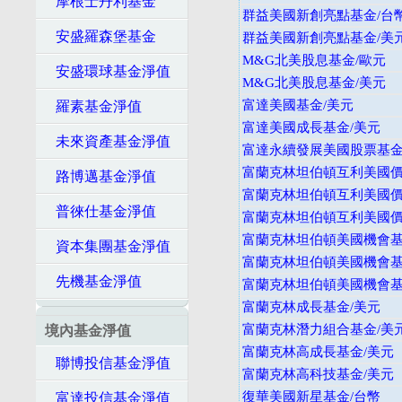
摩根士丹利基金
群益美國新創亮點基金/台
安盛羅森堡基金
群益美國新創亮點基金/美
M&G北美股息基金/歐元
安盛環球基金淨值
M&G北美股息基金/美元
富達美國基金/美元
羅素基金淨值
富達美國成長基金/美元
未來資產基金淨值
富達永續發展美國股票基金
富蘭克林坦伯頓互利美國價值
路博邁基金淨值
富蘭克林坦伯頓互利美國價值
普徠仕基金淨值
富蘭克林坦伯頓互利美國價值
富蘭克林坦伯頓美國機會基金
資本集團基金淨值
富蘭克林坦伯頓美國機會基金
先機基金淨值
富蘭克林坦伯頓美國機會基金
富蘭克林成長基金/美元
富蘭克林潛力組合基金/美
境內基金淨值
富蘭克林高成長基金/美元
聯博投信基金淨值
富蘭克林高科技基金/美元
復華美國新星基金/台幣
富達投信基金淨值