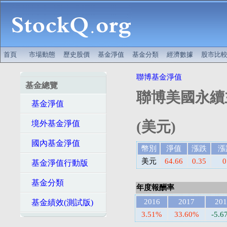
首頁
市場動態
歷史股價
基金淨值
基金分類
經濟數據
股市比
聯博基金淨值
基金總覽
聯博美國永續
基金淨值
(美元)
境外基金淨值
國內基金淨值
幣別
淨值
漲跌
漲
美元
64.66
0.35
0
基金淨值行動版
基金分類
年度報酬率
2016
2017
201
基金績效(測試版)
3.51%
33.60%
-5.6