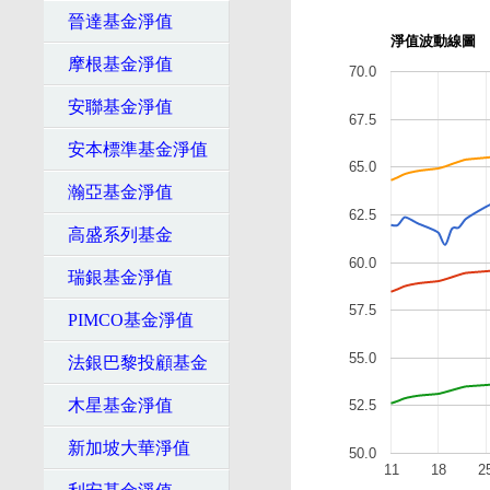
晉達基金淨值
淨值波動線圖
摩根基金淨值
70.0
安聯基金淨值
67.5
安本標準基金淨值
65.0
瀚亞基金淨值
62.5
高盛系列基金
60.0
瑞銀基金淨值
57.5
PIMCO基金淨值
55.0
法銀巴黎投顧基金
木星基金淨值
52.5
新加坡大華淨值
50.0
11
18
2