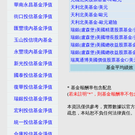
華南永昌基金淨值
天利北美基金/美元
天利北美基金/歐元
街口投信基金淨值
天利北美基金-歐元避險
匯豐境內基金淨值
瑞銀(盧森堡)美國精選股票基金/
瑞銀(盧森堡)美國增長股票基金/
玉山投信境內基金
瑞銀(盧森堡)美國總收益股票基金
永豐境內基金淨值
瑞銀(盧森堡)美國總收益股票基金
瑞萬通博美國價值股票基金C/美
新光投信基金淨值
基金平均績效
國泰投信基金淨值
復華投信基金淨值
* 基金報酬率包含配息
(
若未註明"*"，則基金報酬率不
瑞銀投信基金淨值
本資訊僅供參考，實際數據以官方
宏利投信基金淨值
疏忽，本站恕不負任何法律責任。
統一投信基金淨值
合庫投信基金淨值