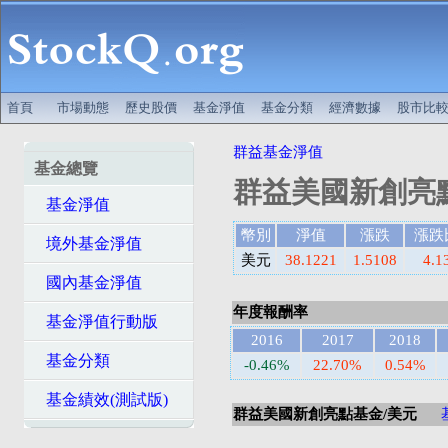
首頁
市場動態
歷史股價
基金淨值
基金分類
經濟數據
股市比
群益基金淨值
基金總覽
群益美國新創亮
基金淨值
幣別
淨值
漲跌
漲跌
境外基金淨值
美元
38.1221
1.5108
4.1
國內基金淨值
年度報酬率
基金淨值行動版
2016
2017
2018
基金分類
-0.46%
22.70%
0.54%
基金績效(測試版)
群益美國新創亮點基金/美元