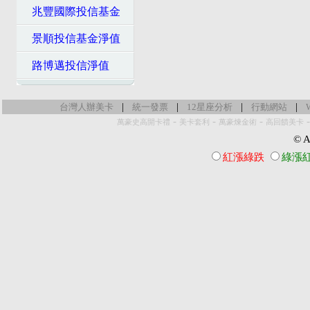
兆豐國際投信基金
景順投信基金淨值
路博邁投信淨值
|
|
|
|
台灣人辦美卡
統一發票
12星座分析
行動網站
-
-
-
萬豪史高開卡禮
美卡套利
萬豪煉金術
高回饋美卡
© Al
紅漲綠跌
綠漲