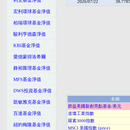
利安基金淨值
2026/07/22
38.778
宏利環球基金淨值
柏瑞環球基金淨值
駿利亨德森淨值
KBI基金淨值
愛德蒙得洛希爾
鋒裕匯理基金淨值
MFS基金淨值
DWS投資基金淨值
名稱
凱敏雅克基金淨值
群益美國新創亮點基金/美元
百達基金淨值
道瓊工業指數
羅素3000指數
紐約梅隆基金淨值
MSCI 美國指數 (price)