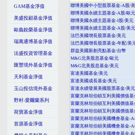
聯博美國中小型股票基金-A股/
GAM基金淨值
聯博美國永續主題基金-A股/歐
美盛投顧基金淨值
聯博美國永續主題基金-I股/美元
聯博美國永續主題基金-A股/美
歐義銳榮基金淨值
法巴美國增長股票基金/美元
瑞萬通博基金淨值
法巴美國增長股票基金-年配/美
群益美國新創亮點基金/台幣
法盛投資管理基金
M&G北美股息基金/歐元
匯豐境外基金淨值
M&G北美股息基金/美元
富達美國基金/美元
天利基金淨值
富達美國成長基金/美元
玉山投信境外基金
富達永續發展美國股票基金/美元
富蘭克林坦伯頓互利美國價值基金
野村-愛爾蘭系列
富蘭克林坦伯頓互利美國價值基金
富蘭克林坦伯頓互利美國價值基金
荷寶基金淨值
富蘭克林坦伯頓美國機會基金-A/
首源基金淨值
富蘭克林坦伯頓美國機會基金-A/
富蘭克林坦伯頓美國機會基金-B/