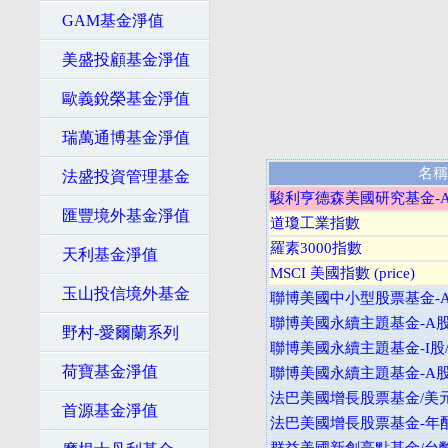
GAM基金淨值
美盛投顧基金淨值
歐義銳榮基金淨值
瑞萬通博基金淨值
名稱
法盛投資管理基金
駿利亨德森美國研究基金-A
匯豐境外基金淨值
道瓊工業指數
羅素3000指數
天利基金淨值
MSCI 美國指數 (price)
玉山投信境外基金
聯博美國中小型股票基金-A
聯博美國永續主題基金-A股
野村-愛爾蘭系列
聯博美國永續主題基金-I股
荷寶基金淨值
聯博美國永續主題基金-A股
法巴美國增長股票基金/美
首源基金淨值
法巴美國增長股票基金-年配