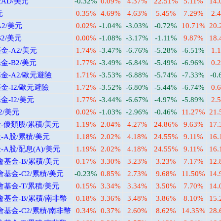
AD/美元
-0.32%
0.09%
4.37%
22.51%
5.11%
14
元
0.35%
4.69%
4.63%
5.45%
7.29%
2.
2/美元
0.02%
-1.04%
-3.03%
-0.72%
10.71%
20
2/美元
0.00%
-1.08%
-3.17%
-1.11%
9.87%
18
-A2/美元
1.74%
-3.47%
-6.76%
-5.28%
-6.51%
1.
-B2/美元
1.77%
-3.49%
-6.84%
-5.49%
-6.96%
0.
-A2/歐元避險
1.71%
-3.53%
-6.88%
-5.74%
-7.33%
-0
-I2/歐元避險
1.72%
-3.52%
-6.80%
-5.44%
-6.74%
0.
-I2/美元
1.77%
-3.44%
-6.67%
-4.97%
-5.89%
2.
2/美元
0.02%
-1.03%
-2.96%
-0.46%
11.27%
21
優類股/累積/美元
1.19%
2.04%
4.27%
24.86%
9.63%
17
A股/累積/美元
1.18%
2.02%
4.18%
24.55%
9.11%
16
股/配息(A)/美元
1.19%
2.02%
4.18%
24.55%
9.11%
16
基金-B/累積/美元
0.17%
3.30%
3.23%
3.23%
7.17%
12
基金-C2/累積/美元
-0.23%
0.85%
2.73%
9.68%
11.50%
14
基金-T/累積/美元
0.15%
3.34%
3.34%
3.50%
7.70%
14
基金-B/累積/南非幣
0.18%
3.36%
3.48%
3.86%
8.10%
15
基金-C2/累積/南非幣
0.34%
0.37%
2.60%
8.62%
14.35%
28