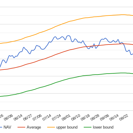
08/01
08/10
08/18
08/28
09/06
09/14
26
09/22
06/06
06/14
06/27
07/06
07/14
07/24
NAV
Average
upper bound
lower bound