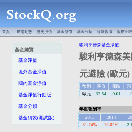
首頁
市場動態
歷史股價
基金淨值
基金分類
經濟數據
股市比
駿利亨德森基金淨值
基金總覽
駿利亨德森美國
基金淨值
元避險 (歐元)
境外基金淨值
國內基金淨值
幣別
淨值
漲跌
漲
歐元
32.54
-0.01
-
基金淨值行動版
基金分類
年度報酬率
2013
2014
2
基金績效(測試版)
31.74%
10.02%
-2