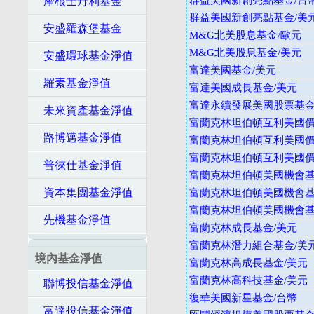
群益美國新創亮點基金/台
摩根士丹利基金
群益美國新創亮點基金/美
安盛羅森堡基金
M&G北美股息基金/歐元
M&G北美股息基金/美元
安盛環球基金淨值
富達美國基金/美元
羅素基金淨值
富達美國成長基金/美元
富達永續發展美國股票基金
未來資產基金淨值
富蘭克林坦伯頓互利美國價值
路博邁基金淨值
富蘭克林坦伯頓互利美國價值
富蘭克林坦伯頓互利美國價值
普徠仕基金淨值
富蘭克林坦伯頓美國機會基金
資本集團基金淨值
富蘭克林坦伯頓美國機會基金
富蘭克林坦伯頓美國機會基金
先機基金淨值
富蘭克林成長基金/美元
富蘭克林潛力組合基金/美
境內基金淨值
富蘭克林高成長基金/美元
富蘭克林高科技基金/美元
聯博投信基金淨值
復華美國新星基金/台幣
富達投信基金淨值