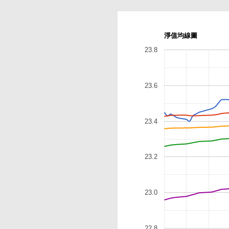
淨值均線圖
23.8
23.6
23.4
23.2
23.0
22.8