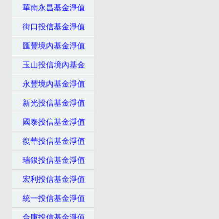
華南永昌基金淨值
街口投信基金淨值
匯豐境內基金淨值
玉山投信境內基金
永豐境內基金淨值
新光投信基金淨值
國泰投信基金淨值
復華投信基金淨值
瑞銀投信基金淨值
宏利投信基金淨值
統一投信基金淨值
合庫投信基金淨值