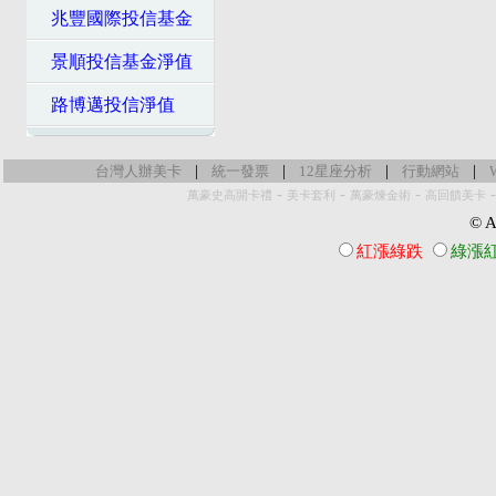
兆豐國際投信基金
景順投信基金淨值
路博邁投信淨值
|
|
|
|
台灣人辦美卡
統一發票
12星座分析
行動網站
-
-
-
萬豪史高開卡禮
美卡套利
萬豪煉金術
高回饋美卡
© Al
紅漲綠跌
綠漲