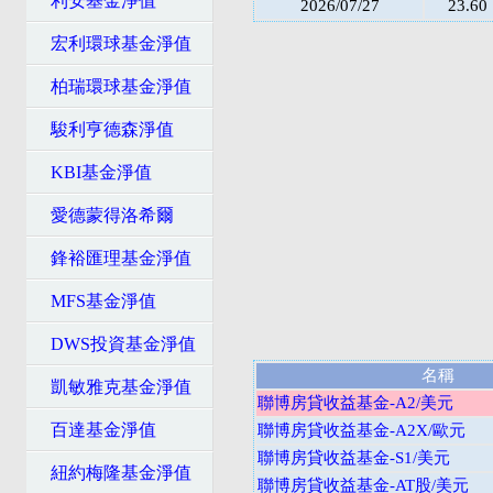
利安基金淨值
2026/07/27
23.60
宏利環球基金淨值
柏瑞環球基金淨值
駿利亨德森淨值
KBI基金淨值
愛德蒙得洛希爾
鋒裕匯理基金淨值
MFS基金淨值
DWS投資基金淨值
名稱
凱敏雅克基金淨值
聯博房貸收益基金-A2/美元
百達基金淨值
聯博房貸收益基金-A2X/歐元
聯博房貸收益基金-S1/美元
紐約梅隆基金淨值
聯博房貸收益基金-AT股/美元