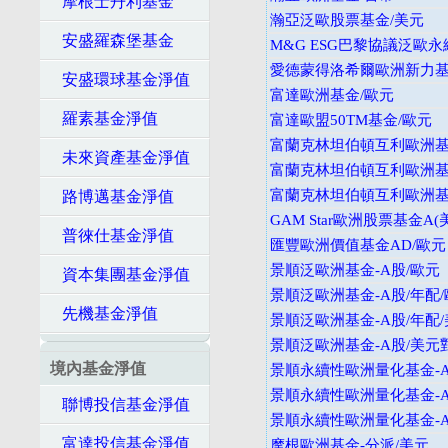
摩根士丹利基金
瀚亞泛歐股票基金/美元
安盛羅森堡基金
M&G ESG巴黎協議泛歐
愛德蒙得洛希爾歐洲新力基
安盛環球基金淨值
富達歐洲基金/歐元
羅素基金淨值
富達歐盟50TM基金/歐元
富蘭克林坦伯頓互利歐洲基金
未來資產基金淨值
富蘭克林坦伯頓互利歐洲基金
富蘭克林坦伯頓互利歐洲基金
路博邁基金淨值
GAM Star歐洲股票基金A(
普徠仕基金淨值
匯豐歐洲價值基金AD/歐元
景順泛歐洲基金-A股/歐元
資本集團基金淨值
景順泛歐洲基金-A股/年配
先機基金淨值
景順泛歐洲基金-A股/年配
景順泛歐洲基金-A股/美元
境內基金淨值
景順永續性歐洲量化基金-A
景順永續性歐洲量化基金-
聯博投信基金淨值
景順永續性歐洲量化基金-A
富達投信基金淨值
摩根歐洲基金-分派/美元