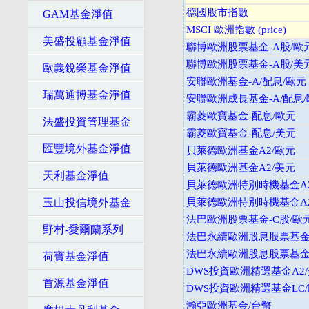
德國股市指數
GAM基金淨值
MSCI 歐洲指數 (price)
美盛投顧基金淨值
聯博歐洲股票基金-A股/歐
聯博歐洲股票基金-A股/美
歐義銳榮基金淨值
安聯歐洲基金-A/配息/歐元
瑞萬通博基金淨值
安聯歐洲成長基金-A/配息
霸菱歐寶基金-配息/歐元
法盛投資管理基金
霸菱歐寶基金-配息/美元
匯豐境外基金淨值
貝萊德歐洲基金A2/歐元
貝萊德歐洲基金A2/美元
天利基金淨值
貝萊德歐洲特別時機基金A2
玉山投信境外基金
貝萊德歐洲特別時機基金A2
法巴歐洲股票基金-C股/歐
野村-愛爾蘭系列
法巴永續歐洲股息股票基金-
法巴永續歐洲股息股票基金-
荷寶基金淨值
DWS投資歐洲精選基金A2
首源基金淨值
DWS投資歐洲精選基金LC
瀚亞歐洲基金/台幣