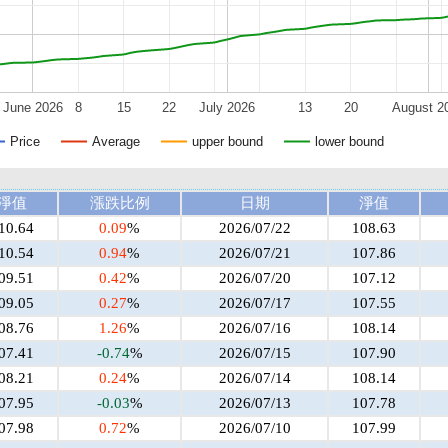
June 2026
8
15
22
July 2026
13
20
August 2
Price
Average
upper bound
lower bound
淨值
漲跌比例
日期
淨值
10.64
0.09
%
2026/07/22
108.63
10.54
0.94
%
2026/07/21
107.86
09.51
0.42
%
2026/07/20
107.12
09.05
0.27
%
2026/07/17
107.55
08.76
1.26
%
2026/07/16
108.14
07.41
-0.74
%
2026/07/15
107.90
08.21
0.24
%
2026/07/14
108.14
07.95
-0.03
%
2026/07/13
107.78
07.98
0.72
%
2026/07/10
107.99