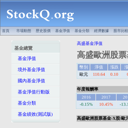
首頁
市場動態
歷史股價
基金淨值
基金分類
經濟數據
股市比
高盛基金淨值
基金總覽
高盛歐洲股票基
基金淨值
幣別
淨值
漲跌
境外基金淨值
歐元
110.64
0.10
國內基金淨值
年度報酬率
基金淨值行動版
2016
2017
20
基金分類
-0.15%
10.45%
-13
基金績效(測試版)
高盛歐洲股票基金-X股/歐