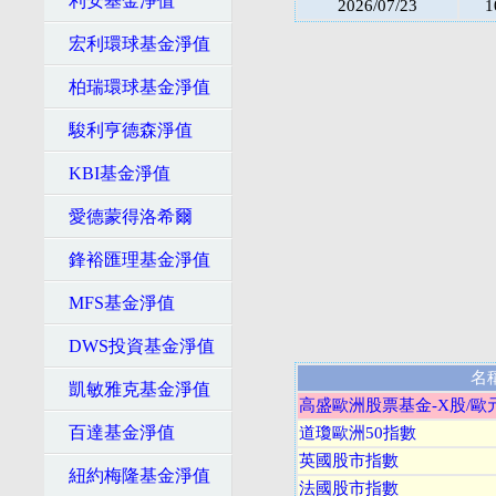
利安基金淨值
2026/07/23
1
宏利環球基金淨值
柏瑞環球基金淨值
駿利亨德森淨值
KBI基金淨值
愛德蒙得洛希爾
鋒裕匯理基金淨值
MFS基金淨值
DWS投資基金淨值
名
凱敏雅克基金淨值
高盛歐洲股票基金-X股/歐
百達基金淨值
道瓊歐洲50指數
英國股市指數
紐約梅隆基金淨值
法國股市指數