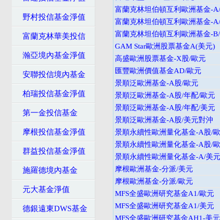
富蘭克林坦伯頓互利歐洲基金-A/
野村投信基金淨值
富蘭克林坦伯頓互利歐洲基金-A/
富蘭克林坦伯頓互利歐洲基金-B/
富蘭克林華美投信
GAM Star歐洲股票基金A(美元)
瀚亞境內基金淨值
高盛歐洲股票基金-X股/歐元
匯豐歐洲價值基金AD/歐元
安聯投信境內基金
景順泛歐洲基金-A股/歐元
柏瑞投信基金淨值
景順泛歐洲基金-A股/年配/歐元
景順泛歐洲基金-A股/年配/美元
第一金投信基金
景順泛歐洲基金-A股/美元對沖
摩根投信基金淨值
景順永續性歐洲量化基金-A股/
景順永續性歐洲量化基金-A股/
群益投信基金淨值
景順永續性歐洲量化基金-A/美
摩根歐洲基金-分派/美元
施羅德境內基金
摩根歐洲基金-分派/歐元
元大基金淨值
MFS全盛歐洲研究基金A1/歐元
MFS全盛歐洲研究基金A1/美元
德銀遠東DWS基金
MFS全盛歐洲研究基金AH1-美