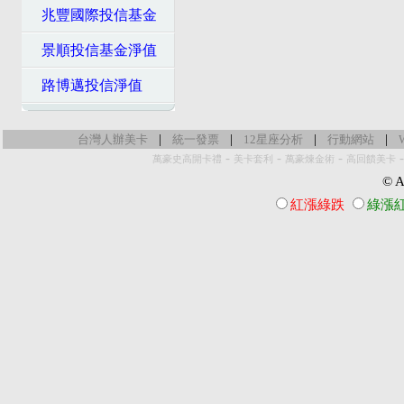
兆豐國際投信基金
景順投信基金淨值
路博邁投信淨值
|
|
|
|
台灣人辦美卡
統一發票
12星座分析
行動網站
-
-
-
萬豪史高開卡禮
美卡套利
萬豪煉金術
高回饋美卡
© Al
紅漲綠跌
綠漲