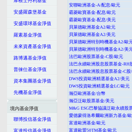
摩根士丹利基金
安聯歐洲基金-A/配息/歐元
安盛羅森堡基金
霸菱歐寶基金-配息/歐元
霸菱歐寶基金-配息/美元
安盛環球基金淨值
貝萊德歐洲基金A2/歐元
貝萊德歐洲基金A2/美元
羅素基金淨值
貝萊德歐洲特別時機基金A2/歐
未來資產基金淨值
貝萊德歐洲特別時機基金A2/美
法巴歐洲股票基金-C股/歐元
路博邁基金淨值
法巴永續歐洲股息股票基金-RH股
普徠仕基金淨值
法巴永續歐洲股息股票基金-C股
DWS投資歐洲精選基金A2/美元
資本集團基金淨值
DWS投資歐洲精選基金LC/歐元
先機基金淨值
瀚亞歐洲基金/台幣
瀚亞泛歐股票基金/美元
M&G ESG巴黎協議泛歐永續股
境內基金淨值
愛德蒙得洛希爾歐洲新力基金/
聯博投信基金淨值
富達歐洲基金/歐元
富達歐盟50TM基金/歐元
富達投信基金淨值