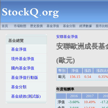
首頁
市場動態
歷史股價
基金淨值
基金分類
經濟數據
股市比
安聯基金淨值
基金總覽
安聯歐洲成長基金
基金淨值
(歐元)
境外基金淨值
國內基金淨值
幣別
淨值
漲跌
漲跌比
歐元
156.15
0.54
0.35
基金淨值行動版
基金分類
年度報酬率
2016
2017
20
基金績效(測試版)
淨值
-3.60%
10.49%
-17.