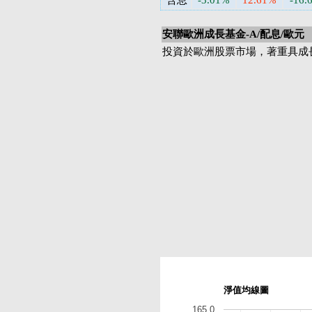
含息
-3.01%
12.61%
-16.
安聯歐洲成長基金-A/配息/歐元
投資於歐洲股票市場，著重具成
淨值均線圖
165.0