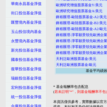
華南永昌基金淨值
歐洲研究增值股票基金Y/美元
歐洲研究增值股票基金A/美元
街口投信基金淨值
鋒裕匯理-歐陸股票基金-A2/美元
匯豐境內基金淨值
鋒裕匯理-歐陸股票基金-B2/美元
鋒裕匯理-歐陸股票基金-A2/歐元
玉山投信境內基金
鋒裕匯理-淨零願景領先歐洲企業股
永豐境內基金淨值
鋒裕匯理-淨零願景領先歐洲企業股
鋒裕匯理-淨零願景領先歐洲企業股
新光投信基金淨值
鋒裕匯理-淨零願景領先歐洲企業股
天利泛歐洲股票基金/美元
國泰投信基金淨值
天利泛歐洲股票基金/歐元
復華投信基金淨值
基金平均績
瑞銀投信基金淨值
* 基金報酬率包含配息
宏利投信基金淨值
(
若未註明"*"，則基金報酬率不
統一投信基金淨值
本資訊僅供參考，實際數據以官方
合庫投信基金淨值
疏忽，本站恕不負任何法律責任。