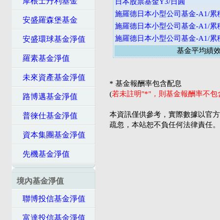
摩根士丹利基金
日本股票基金Y3/日圓
施羅德日本小型公司基金-A1/累
安盛羅森堡基金
施羅德日本小型公司基金-A1/累
施羅德日本小型公司基金-A1/累
安盛環球基金淨值
基金平均績
羅素基金淨值
未來資產基金淨值
* 基金報酬率包含配息
(
若未註明"*"，則基金報酬率不
路博邁基金淨值
本資訊僅供參考，實際數據以官方
普徠仕基金淨值
疏忽，本站恕不負任何法律責任。
資本集團基金淨值
先機基金淨值
境內基金淨值
聯博投信基金淨值
富達投信基金淨值