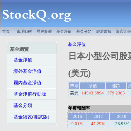
首頁
市場動態
歷史股價
基金淨值
基金分類
經濟數據
股市比
基金淨值
基金總覽
日本小型公司股
基金淨值
(美元)
境外基金淨值
國內基金淨值
幣別
淨值
漲跌
美元
14543.3894
379.2305
基金淨值行動版
基金分類
年度報酬率
2016
2017
2018
基金績效(測試版)
9.01%
47.29%
-26.93%