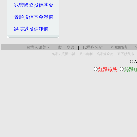
兆豐國際投信基金
景順投信基金淨值
路博邁投信淨值
|
|
|
|
台灣人辦美卡
統一發票
12星座分析
行動網站
-
-
-
萬豪史高開卡禮
美卡套利
萬豪煉金術
高回饋美卡
© Al
紅漲綠跌
綠漲