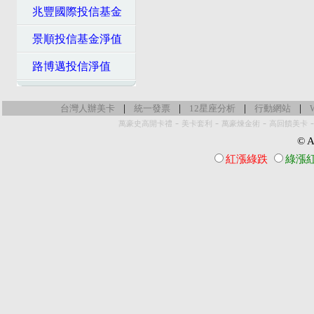
兆豐國際投信基金
景順投信基金淨值
路博邁投信淨值
|
|
|
|
台灣人辦美卡
統一發票
12星座分析
行動網站
-
-
-
萬豪史高開卡禮
美卡套利
萬豪煉金術
高回饋美卡
© Al
紅漲綠跌
綠漲