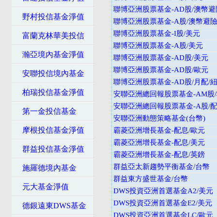
聯博亞洲股票基金-AD股/澳幣避
野村投信基金淨值
聯博亞洲股票基金-A股/澳幣避
聯博亞洲股票基金-I股/美元
富蘭克林華美投信
聯博亞洲股票基金-A股/美元
瀚亞境內基金淨值
聯博亞洲股票基金-AD股/美元
聯博亞洲股票基金-AD股/歐元
安聯投信境內基金
聯博亞洲股票基金-AD股/月配/
柏瑞投信基金淨值
安聯亞洲總回報股票基金-AM股
安聯亞洲總回報股票基金-A股/配
第一金投信基金
安聯亞洲動態策略基金(台幣)
摩根投信基金淨值
霸菱亞洲增長基金-配息/歐元
霸菱亞洲增長基金-配息/美元
群益投信基金淨值
霸菱亞洲增長基金-配息/英鎊
群益亞太新趨勢平衡基金/台幣
施羅德境內基金
群益東方盛世基金/台幣
元大基金淨值
DWS投資亞洲首選基金A2/美元
DWS投資亞洲首選基金E2/美元
德銀遠東DWS基金
DWS投資亞洲首選基金LC/歐元