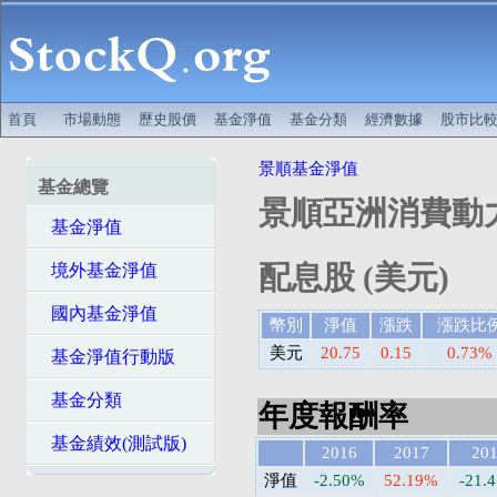
首頁
市場動態
歷史股價
基金淨值
基金分類
經濟數據
股市比
景順基金淨值
基金總覽
景順亞洲消費動力
基金淨值
配息股 (美元)
境外基金淨值
國內基金淨值
幣別
淨值
漲跌
漲跌比
美元
20.75
0.15
0.73%
基金淨值行動版
基金分類
年度報酬率
基金績效(測試版)
2016
2017
20
淨值
-2.50%
52.19%
-21.