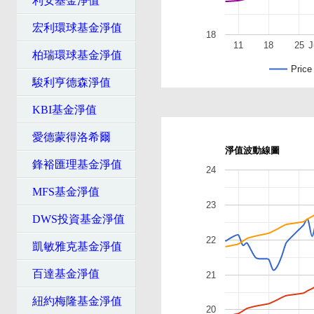
利安基金淨值
宏利環球基金淨值
18
11
18
25
J
柏瑞環球基金淨值
Price
駿利亨德森淨值
KBI基金淨值
愛德蒙得洛希爾
淨值波動線圖
鋒裕匯理基金淨值
24
MFS基金淨值
23
DWS投資基金淨值
22
凱敏雅克基金淨值
百達基金淨值
21
紐約梅隆基金淨值
20