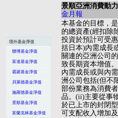
景順亞洲消費動力
金月報
本基金的目標，是
的總資產(經扣除
投資於預計可受惠
境外基金淨值
括日本)內需成長
聯博基金淨值
關連的亞洲公司
富達基金淨值
致長期資本增值
內需成長或與內
霸菱基金淨值
洲公司包括(但不限
貝萊德基金淨值
部份業務為消費
施羅德基金淨值
品。(ii)主要
景順基金淨值
於已上市的封閉型不動
可支配收入增加
富蘭克林基金淨值