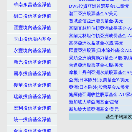
華南永昌基金淨值
DWS投資亞洲首選基金FC/歐元
瀚亞亞洲股票基金A/美元
街口投信基金淨值
首域盈信亞洲增長基金/美元
匯豐境內基金淨值
富蘭克林坦伯頓亞洲成長基金-A/
富蘭克林坦伯頓亞洲成長基金-A/
玉山投信境內基金
高盛亞洲收益基金-X股/美元
永豐境內基金淨值
匯豐亞洲股票(日本除外)基金AD
景順亞洲消費動力基金-A股/累積
新光投信基金淨值
晉達亞洲股票基金-C股/美元
摩根士丹利亞洲永續股票基金A/
國泰投信基金淨值
亞洲(日本除外)股票基金Y/美元
復華投信基金淨值
亞洲(日本除外)股票基金A/美元
施羅德亞洲收益股票基金-A1/累
瑞銀投信基金淨值
新加坡大華亞洲基金/星幣
宏利投信基金淨值
新加坡大華亞洲基金/美元
基金平均績效
統一投信基金淨值
合庫投信基金淨值