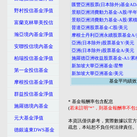
匯豐亞洲股票(日本除外)基金AD
野村投信基金淨值
景順亞洲消費動力基金-A股/半年
景順亞洲消費動力基金-A股/累積
富蘭克林華美投信
晉達亞洲股票基金-C股/美元
瀚亞境內基金淨值
摩根士丹利亞洲永續股票基金A/
亞洲(日本除外)股票基金Y/美元
安聯投信境內基金
亞洲(日本除外)股票基金A/美元
柏瑞投信基金淨值
施羅德亞洲收益股票基金-A1/累
新加坡大華亞洲基金/星幣
第一金投信基金
新加坡大華亞洲基金/美元
基金平均績效
摩根投信基金淨值
群益投信基金淨值
* 基金報酬率包含配息
施羅德境內基金
(
若未註明"*"，則基金報酬率不
元大基金淨值
本資訊僅供參考，實際數據以官方
疏忽，本站恕不負任何法律責任。
德銀遠東DWS基金