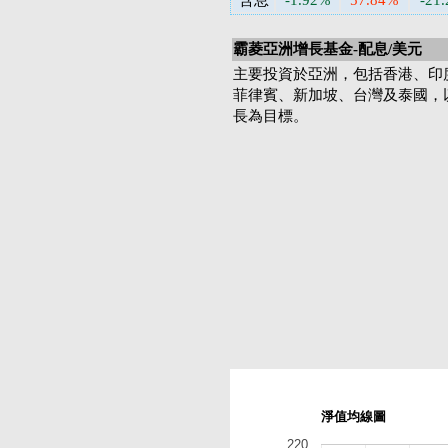
含息
-1.92%
57.84%
-21
霸菱亞洲增長基金-配息/美元
主要投資於亞洲，包括香港、印
菲律賓、新加坡、台灣及泰國，
長為目標。
淨值均線圖
220