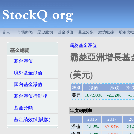
首頁
市場動態
歷史股價
基金淨值
基金分類
經濟數據
股市比
霸菱基金淨值
基金總覽
霸菱亞洲增長基
基金淨值
(美元)
境外基金淨值
國內基金淨值
幣別
淨值
漲跌
漲
美元
187.9000
-2.3200
-1
基金淨值行動版
基金分類
年度報酬率
2016
2017
20
基金績效(測試版)
淨值
-1.92%
57.84%
-21