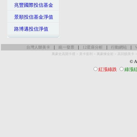
兆豐國際投信基金
景順投信基金淨值
路博邁投信淨值
|
|
|
|
台灣人辦美卡
統一發票
12星座分析
行動網站
-
-
-
萬豪史高開卡禮
美卡套利
萬豪煉金術
高回饋美卡
© Al
紅漲綠跌
綠漲