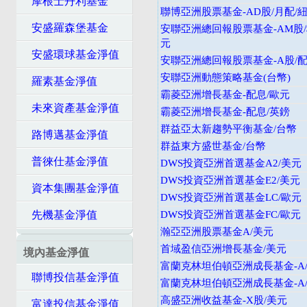
摩根士丹利基金
聯博亞洲股票基金-AD股/月配/
安盛羅森堡基金
安聯亞洲總回報股票基金-AM股
元
安盛環球基金淨值
安聯亞洲總回報股票基金-A股/配
安聯亞洲動態策略基金(台幣)
羅素基金淨值
霸菱亞洲增長基金-配息/歐元
未來資產基金淨值
霸菱亞洲增長基金-配息/英鎊
群益亞太新趨勢平衡基金/台幣
路博邁基金淨值
群益東方盛世基金/台幣
普徠仕基金淨值
DWS投資亞洲首選基金A2/美元
DWS投資亞洲首選基金E2/美元
資本集團基金淨值
DWS投資亞洲首選基金LC/歐元
先機基金淨值
DWS投資亞洲首選基金FC/歐元
瀚亞亞洲股票基金A/美元
首域盈信亞洲增長基金/美元
境內基金淨值
富蘭克林坦伯頓亞洲成長基金-A/
聯博投信基金淨值
富蘭克林坦伯頓亞洲成長基金-A/
高盛亞洲收益基金-X股/美元
富達投信基金淨值