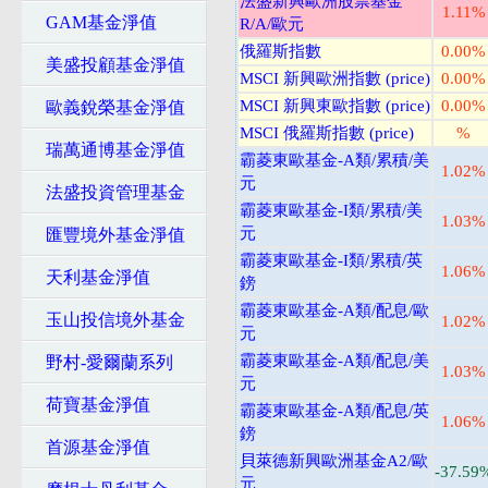
法盛新興歐洲股票基金
1.11%
GAM基金淨值
R/A/歐元
俄羅斯指數
0.00%
美盛投顧基金淨值
MSCI 新興歐洲指數 (price)
0.00%
MSCI 新興東歐指數 (price)
0.00%
歐義銳榮基金淨值
MSCI 俄羅斯指數 (price)
%
瑞萬通博基金淨值
霸菱東歐基金-A類/累積/美
1.02%
元
法盛投資管理基金
霸菱東歐基金-I類/累積/美
1.03%
元
匯豐境外基金淨值
霸菱東歐基金-I類/累積/英
1.06%
天利基金淨值
鎊
霸菱東歐基金-A類/配息/歐
玉山投信境外基金
1.02%
元
霸菱東歐基金-A類/配息/美
野村-愛爾蘭系列
1.03%
元
荷寶基金淨值
霸菱東歐基金-A類/配息/英
1.06%
鎊
首源基金淨值
貝萊德新興歐洲基金A2/歐
-37.59
元