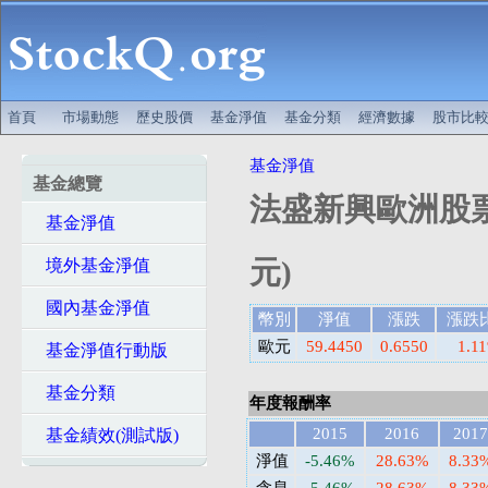
首頁
市場動態
歷史股價
基金淨值
基金分類
經濟數據
股市比
基金淨值
基金總覽
法盛新興歐洲股票基
基金淨值
元)
境外基金淨值
國內基金淨值
幣別
淨值
漲跌
漲跌
歐元
59.4450
0.6550
1.1
基金淨值行動版
基金分類
年度報酬率
2015
2016
2017
基金績效(測試版)
淨值
-5.46%
28.63%
8.33