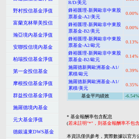
R/D/美元
鋒裕匯理-新興歐非中東股
野村投信基金淨值
0.00%
票基金-A2/美元
富蘭克林華美投信
鋒裕匯理-新興歐非中東股
0.00%
票基金-B2/美元
瀚亞境內基金淨值
鋒裕匯理-新興歐非中東股
0.13%
票基金-A2/歐元
安聯投信境內基金
鋒裕匯理-新興歐非中東股
0.14%
柏瑞投信基金淨值
票基金-B2/歐元
施羅德新興歐洲基金-A1/
0.39%
第一金投信基金
累積/歐元
施羅德新興歐洲基金-A1/
摩根投信基金淨值
0.35%
累積/美元
群益投信基金淨值
基金平均績效
-6.54
施羅德境內基金
* 基金報酬率包含配息
元大基金淨值
(
若未註明"*"，則基金報酬率不
德銀遠東DWS基金
本資訊僅供參考，實際數據以官方