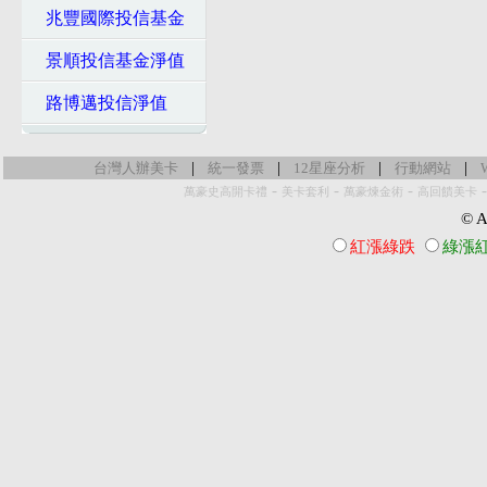
兆豐國際投信基金
景順投信基金淨值
路博邁投信淨值
|
|
|
|
台灣人辦美卡
統一發票
12星座分析
行動網站
-
-
-
萬豪史高開卡禮
美卡套利
萬豪煉金術
高回饋美卡
© Al
紅漲綠跌
綠漲