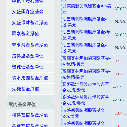
摩根士丹利基金
貝萊德新興歐洲基金A2/美
-37.65
安盛羅森堡基金
元
法巴新興歐洲股票基金-C
N/A%
安盛環球基金淨值
股/美元
法巴新興歐洲股票基金-年
羅素基金淨值
-32.63
配/歐元
未來資產基金淨值
法巴新興歐洲股票基金-C
N/A%
股/歐元
路博邁基金淨值
富蘭克林坦伯頓東歐基金-
0.93%
A/累積/美元
普徠仕基金淨值
富蘭克林坦伯頓東歐基金-
0.62%
A/累積/歐元
資本集團基金淨值
高盛歐洲新興市場股票基
-24.53
先機基金淨值
金-X股/歐元
高盛歐洲新興市場股票基
-24.62
金-X股/美元
境內基金淨值
法盛新興歐洲股票基金
1.64%
聯博投信基金淨值
R/A/美元
法盛新興歐洲股票基金
富達投信基金淨值
1.63%