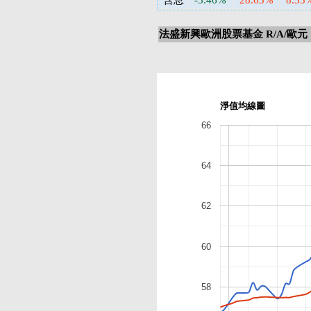
含息
-5.46%
28.63%
8.33
法盛新興歐洲股票基金 R/A/歐元
淨值均線圖
66
64
62
60
58