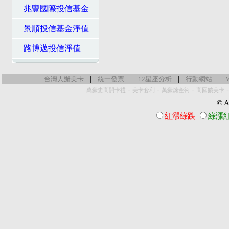
兆豐國際投信基金
景順投信基金淨值
路博邁投信淨值
|
|
|
|
台灣人辦美卡
統一發票
12星座分析
行動網站
-
-
-
萬豪史高開卡禮
美卡套利
萬豪煉金術
高回饋美卡
© Al
紅漲綠跌
綠漲