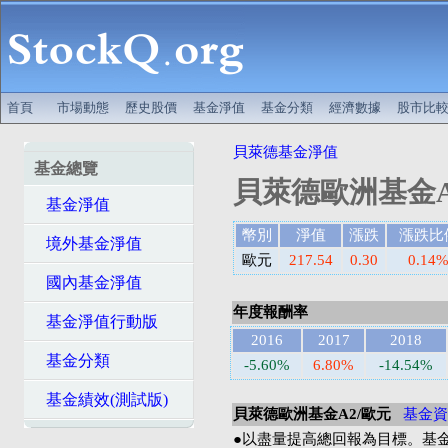
首頁
市場動態
歷史股價
基金淨值
基金分類
經濟數據
股市比
貝萊德基金淨值
基金總覽
貝萊德歐洲基金A
基金淨值
幣別
淨值
漲跌
漲跌比
境外基金淨值
歐元
217.54
0.30
0.14
國內基金淨值
年度報酬率
基金淨值行動版
2016
2017
2018
基金分類
-5.60%
6.80%
-14.54%
基金績效(測試版)
貝萊德歐洲基金A2/歐元
基金資
●以盡量提高總回報為目標。基金