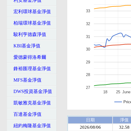
利安基金淨值
33
宏利環球基金淨值
柏瑞環球基金淨值
32
駿利亨德森淨值
31
KBI基金淨值
30
愛德蒙得洛希爾
29
鋒裕匯理基金淨值
28
MFS基金淨值
27
DWS投資基金淨值
18
25
June
Pric
凱敏雅克基金淨值
百達基金淨值
日期
淨值
紐約梅隆基金淨值
2026/08/06
32.58