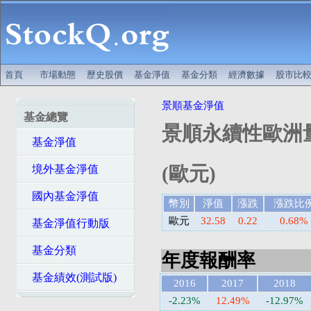
首頁
市場動態
歷史股價
基金淨值
基金分類
經濟數據
股市比
景順基金淨值
基金總覽
景順永續性歐洲
基金淨值
(歐元)
境外基金淨值
國內基金淨值
幣別
淨值
漲跌
漲跌比
歐元
32.58
0.22
0.68%
基金淨值行動版
基金分類
年度報酬率
基金績效(測試版)
2016
2017
2018
-2.23%
12.49%
-12.97%