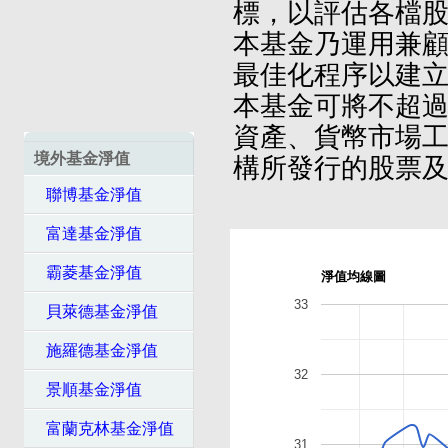
標，以評估各檔
本基金乃運用兼
最佳化程序以建
本基金可將不超
資產、貨幣市場
境外基金淨值
構所發行的股票
聯博基金淨值
富達基金淨值
霸菱基金淨值
淨值均線圖
33
貝萊德基金淨值
施羅德基金淨值
32
景順基金淨值
富蘭克林基金淨值
31