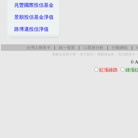
兆豐國際投信基金
景順投信基金淨值
路博邁投信淨值
|
|
|
|
台灣人辦美卡
統一發票
12星座分析
行動網站
-
-
-
萬豪史高開卡禮
美卡套利
萬豪煉金術
高回饋美卡
© Al
紅漲綠跌
綠漲