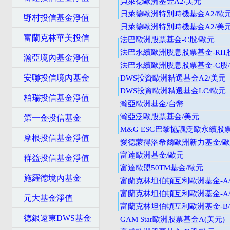
貝萊德歐洲基金A2/美元
貝萊德歐洲特別時機基金A2/歐
野村投信基金淨值
貝萊德歐洲特別時機基金A2/美
富蘭克林華美投信
法巴歐洲股票基金-C股/歐元
法巴永續歐洲股息股票基金-RH股
瀚亞境內基金淨值
法巴永續歐洲股息股票基金-C股
安聯投信境內基金
DWS投資歐洲精選基金A2/美元
DWS投資歐洲精選基金LC/歐元
柏瑞投信基金淨值
瀚亞歐洲基金/台幣
瀚亞泛歐股票基金/美元
第一金投信基金
M&G ESG巴黎協議泛歐永續股
摩根投信基金淨值
愛德蒙得洛希爾歐洲新力基金/
富達歐洲基金/歐元
群益投信基金淨值
富達歐盟50TM基金/歐元
施羅德境內基金
富蘭克林坦伯頓互利歐洲基金-A/
富蘭克林坦伯頓互利歐洲基金-A/
元大基金淨值
富蘭克林坦伯頓互利歐洲基金-B/
德銀遠東DWS基金
GAM Star歐洲股票基金A(美元)