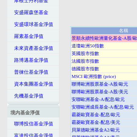
摩根士丹利基金
安盛羅森堡基金
安盛環球基金淨值
名稱
羅素基金淨值
景順永續性歐洲量化基金-A股/
道瓊歐洲50指數
未來資產基金淨值
英國股市指數
路博邁基金淨值
法國股市指數
德國股市指數
普徠仕基金淨值
MSCI 歐洲指數 (price)
資本集團基金淨值
聯博歐洲股票基金-A股/歐元
聯博歐洲股票基金-A股/美元
先機基金淨值
安聯歐洲基金-A/配息/歐元
安聯歐洲成長基金-A/配息/歐元
境內基金淨值
霸菱歐寶基金-配息/歐元
霸菱歐寶基金-配息/美元
聯博投信基金淨值
貝萊德歐洲基金A2/歐元
富達投信基金淨值