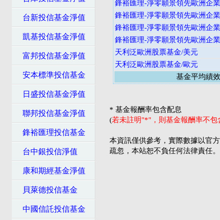
鋒裕匯理-淨零願景領先歐洲企業股
鋒裕匯理-淨零願景領先歐洲企業股
台新投信基金淨值
鋒裕匯理-淨零願景領先歐洲企業股
凱基投信基金淨值
鋒裕匯理-淨零願景領先歐洲企業股
天利泛歐洲股票基金/美元
富邦投信基金淨值
天利泛歐洲股票基金/歐元
安本標準投信基金
基金平均績
日盛投信基金淨值
* 基金報酬率包含配息
聯邦投信基金淨值
(
若未註明"*"，則基金報酬率不
鋒裕匯理投信基金
本資訊僅供參考，實際數據以官方
疏忽，本站恕不負任何法律責任。
台中銀投信淨值
康和期經基金淨值
貝萊德投信基金
中國信託投信基金