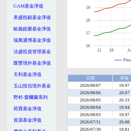
GAM基金淨值
19
美盛投顧基金淨值
18
歐義銳榮基金淨值
17
瑞萬通博基金淨值
16
11
18
J
法盛投資管理基金
Pric
匯豐境外基金淨值
天利基金淨值
日期
淨值
2026/08/07
19.97
玉山投信境外基金
2026/08/06
20.07
野村-愛爾蘭系列
2026/08/05
20.33
2026/08/04
19.94
荷寶基金淨值
2026/08/03
19.97
首源基金淨值
2026/07/31
20.08
2026/07/30
18.81