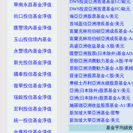
DWS投資亞洲首選基金LC/歐元
華南永昌基金淨值
DWS投資亞洲首選基金FC/歐元
街口投信基金淨值
瀚亞亞洲股票基金A/美元
首域盈信亞洲增長基金/美元
匯豐境內基金淨值
富蘭克林坦伯頓亞洲成長基金-A/
富蘭克林坦伯頓亞洲成長基金-A/
玉山投信境內基金
高盛亞洲收益基金-X股/美元
永豐境內基金淨值
匯豐亞洲股票(日本除外)基金AD
景順亞洲消費動力基金-A股/半年
新光投信基金淨值
景順亞洲消費動力基金-A股/累積
國泰投信基金淨值
晉達亞洲股票基金-C股/美元
摩根士丹利亞洲永續股票基金A/
復華投信基金淨值
亞洲(日本除外)股票基金Y/美元
瑞銀投信基金淨值
亞洲(日本除外)股票基金A/美元
施羅德亞洲收益股票基金-A1/累
宏利投信基金淨值
新加坡大華亞洲基金/星幣
統一投信基金淨值
新加坡大華亞洲基金/美元
基金平均績效
合庫投信基金淨值