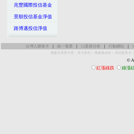
兆豐國際投信基金
景順投信基金淨值
路博邁投信淨值
|
|
|
|
台灣人辦美卡
統一發票
12星座分析
行動網站
-
-
-
萬豪史高開卡禮
美卡套利
萬豪煉金術
高回饋美卡
© Al
紅漲綠跌
綠漲