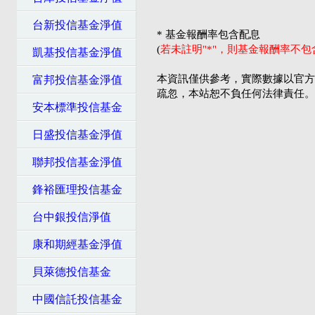
台新投信基金淨值
* 基金報酬率包含配息
(
若未註明"*"，則基金報酬率不
凱基投信基金淨值
本資訊僅供參考，實際數據以官方
富邦投信基金淨值
疏忽，本站恕不負任何法律責任。
安本標準投信基金
日盛投信基金淨值
聯邦投信基金淨值
鋒裕匯理投信基金
台中銀投信淨值
康和期經基金淨值
貝萊德投信基金
中國信託投信基金