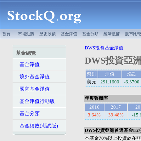
首頁
市場動態
歷史股價
基金淨值
基金分類
經濟數據
股市比
DWS投資基金淨值
基金總覽
DWS投資亞洲
基金淨值
幣別
淨值
漲跌
境外基金淨值
美元
291.1600
-6.3700
國內基金淨值
年度報酬率
基金淨值行動版
2016
2017
20
基金分類
3.64%
39.48%
-15
基金績效(測試版)
DWS投資亞洲首選基金E2
本基金70%以上投資於在