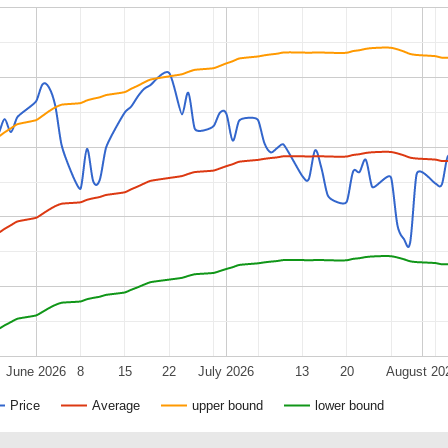
June 2026
8
15
22
July 2026
13
20
August 20
Price
Average
upper bound
lower bound