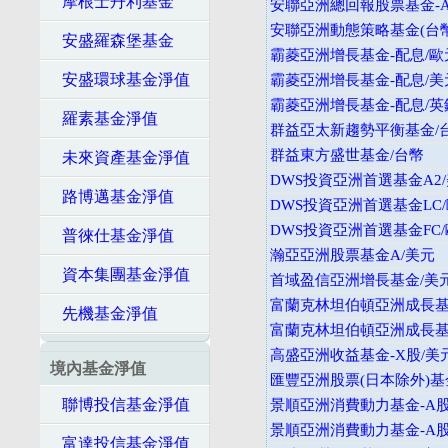
摩根士丹利基金
安聯亞洲總回報股票基金-A
安聯亞洲動態策略基金(台幣
安盛羅森堡基金
霸菱亞洲增長基金-配息/歐
安盛環球基金淨值
霸菱亞洲增長基金-配息/美
霸菱亞洲增長基金-配息/英
羅素基金淨值
群益亞太新趨勢平衡基金/
群益東方盛世基金/台幣
未來資產基金淨值
DWS投資亞洲首選基金A2
路博邁基金淨值
DWS投資亞洲首選基金LC
DWS投資亞洲首選基金FC
普徠仕基金淨值
瀚亞亞洲股票基金A/美元
資本集團基金淨值
首域盈信亞洲增長基金/美
富蘭克林坦伯頓亞洲成長基金
先機基金淨值
富蘭克林坦伯頓亞洲成長基金
高盛亞洲收益基金-X股/美
境內基金淨值
匯豐亞洲股票(日本除外)基
聯博投信基金淨值
景順亞洲消費動力基金-A股
景順亞洲消費動力基金-A股
富達投信基金淨值