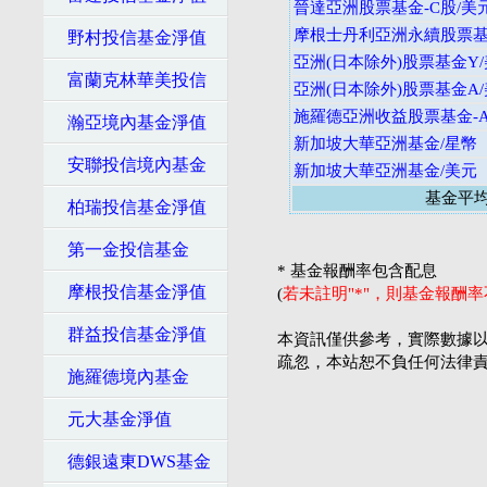
晉達亞洲股票基金-C股/美
摩根士丹利亞洲永續股票基
野村投信基金淨值
亞洲(日本除外)股票基金Y
富蘭克林華美投信
亞洲(日本除外)股票基金A
施羅德亞洲收益股票基金-A
瀚亞境內基金淨值
新加坡大華亞洲基金/星幣
安聯投信境內基金
新加坡大華亞洲基金/美元
基金平
柏瑞投信基金淨值
第一金投信基金
* 基金報酬率包含配息
摩根投信基金淨值
(
若未註明"*"，則基金報酬
群益投信基金淨值
本資訊僅供參考，實際數據以
疏忽，本站恕不負任何法律
施羅德境內基金
元大基金淨值
德銀遠東DWS基金