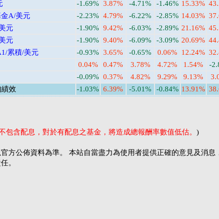
元
-1.69%
3.87%
-4.71%
-1.46%
15.33%
43
金A/美元
-2.23%
4.79%
-6.22%
-2.85%
14.03%
37
/美元
-1.90%
9.42%
-6.03%
-2.89%
21.16%
45
/美元
-1.90%
9.40%
-6.09%
-3.09%
20.69%
44
1/累積/美元
-0.93%
3.65%
-0.65%
0.06%
12.24%
32
0.04%
0.47%
3.78%
4.72%
1.54%
-2
-0.09%
0.37%
4.82%
9.29%
9.13%
3.
均績效
-1.03%
6.39%
-5.01%
-0.84%
13.91%
38
率不包含配息，對於有配息之基金，將造成總報酬率數值低估。
)
官方公佈資料為準。 本站自當盡力為使用者提供正確的意見及消息
責任。