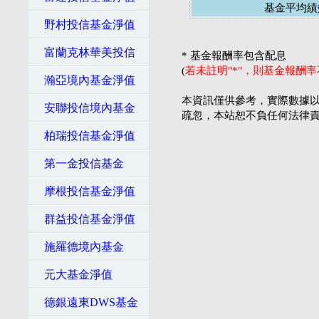
基金平均績
野村投信基金淨值
富蘭克林華美投信
* 基金報酬率包含配息
(
若未註明"*"，則基金報酬
瀚亞境內基金淨值
本資訊僅供參考，實際數據以
安聯投信境內基金
疏忽，本站恕不負任何法律
柏瑞投信基金淨值
第一金投信基金
摩根投信基金淨值
群益投信基金淨值
施羅德境內基金
元大基金淨值
德銀遠東DWS基金