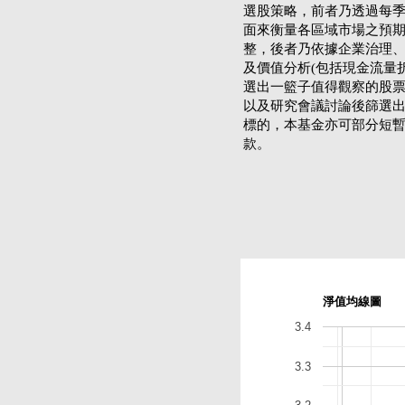
選股策略，前者乃透過每
面來衡量各區域市場之預
整，後者乃依據企業治理
及價值分析(包括現金流量
選出一籃子值得觀察的股
以及研究會議討論後篩選
標的，本基金亦可部分短
款。
淨值均線圖
3.4
3.3