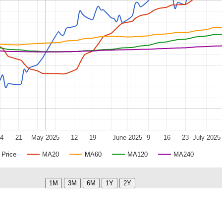
14
21
May 2025
12
19
June 2025
9
16
23
July 2025
Price
MA20
MA60
MA120
MA240