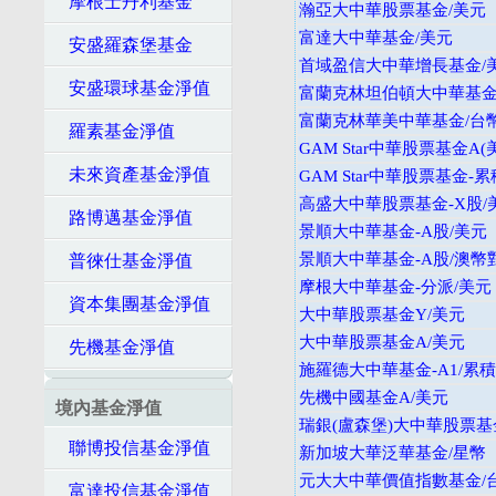
摩根士丹利基金
瀚亞大中華股票基金/美元
富達大中華基金/美元
安盛羅森堡基金
首域盈信大中華增長基金/
安盛環球基金淨值
富蘭克林坦伯頓大中華基金-
富蘭克林華美中華基金/台
羅素基金淨值
GAM Star中華股票基金A(
未來資產基金淨值
GAM Star中華股票基金-累
高盛大中華股票基金-X股/
路博邁基金淨值
景順大中華基金-A股/美元
景順大中華基金-A股/澳幣
普徠仕基金淨值
摩根大中華基金-分派/美元
資本集團基金淨值
大中華股票基金Y/美元
大中華股票基金A/美元
先機基金淨值
施羅德大中華基金-A1/累積
先機中國基金A/美元
境內基金淨值
瑞銀(盧森堡)大中華股票基
聯博投信基金淨值
新加坡大華泛華基金/星幣
元大大中華價值指數基金/
富達投信基金淨值