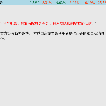
效
-0.52%
3.31%
-0.03%
3.92%
10.19%
25.5
率不包含配息，對於有配息之基金，將造成總報酬率數值低估。
)
官方公佈資料為準。 本站自當盡力為使用者提供正確的意見及消息
責任。