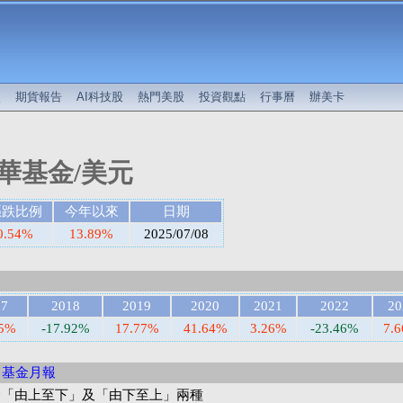
較
期貨報告
AI科技股
熱門美股
投資觀點
行事曆
辦美卡
華基金/美元
漲跌比例
今年以來
日期
0.54%
13.89%
2025/07/08
17
2018
2019
2020
2021
2022
20
45%
-17.92%
17.77%
41.64%
3.26%
-23.46%
7.
基金月報
合「由上至下」及「由下至上」兩種