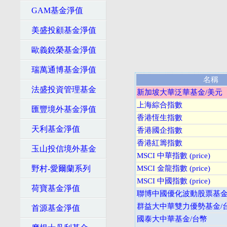
GAM基金淨值
美盛投顧基金淨值
歐義銳榮基金淨值
瑞萬通博基金淨值
名稱
法盛投資管理基金
新加坡大華泛華基金/美元
上海綜合指數
匯豐境外基金淨值
香港恆生指數
天利基金淨值
香港國企指數
香港紅籌指數
玉山投信境外基金
MSCI 中華指數 (price)
野村-愛爾蘭系列
MSCI 金龍指數 (price)
MSCI 中國指數 (price)
荷寶基金淨值
聯博中國優化波動股票基金-
群益大中華雙力優勢基金/
首源基金淨值
國泰大中華基金/台幣