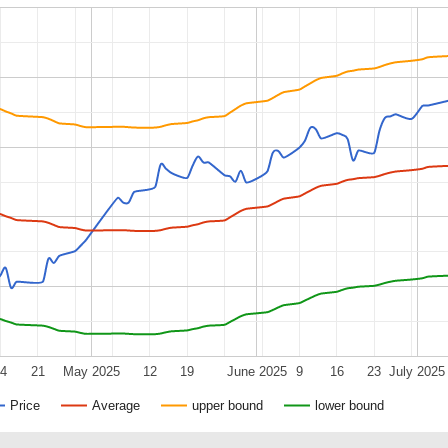
14
21
May 2025
12
19
June 2025
9
16
23
July 2025
Price
Average
upper bound
lower bound