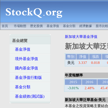
首頁
市場動態
歷史股價
基金淨值
基金分類
經濟數據
股市比
新加坡大華基金淨值
基金總覽
新加坡大華泛
基金淨值
幣別
淨值
漲跌
境外基金淨值
美元
3.337
0.018
國內基金淨值
年度報酬率
基金淨值行動版
2015
2016
20
基金分類
-3.01%
2.48%
45.
基金績效(測試版)
新加坡大華泛華基金/美元
本基金之投資策略主要結