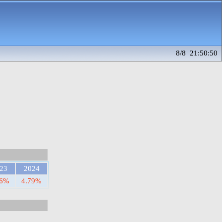
8/8 21:50:50
23
2024
66%
4.79%