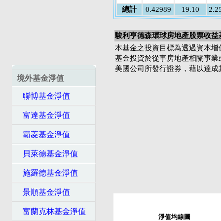
總計
0.42989
19.10
2.2
駿利亨德森環球房地產股票收益基金
本基金之投資目標為透過資本增
基金投資於從事房地產相關事業
美國公司所發行證券，藉以達成
境外基金淨值
聯博基金淨值
富達基金淨值
霸菱基金淨值
貝萊德基金淨值
施羅德基金淨值
景順基金淨值
富蘭克林基金淨值
淨值均線圖