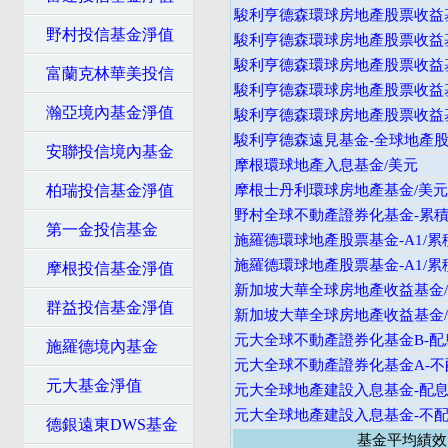
駿利亨德森環球房地產股票收益基金
野村投信基金淨值
駿利亨德森環球房地產股票收益基
駿利亨德森環球房地產股票收益基金
富蘭克林華美投信
駿利亨德森環球房地產股票收益基
瀚亞境內基金淨值
駿利亨德森環球房地產股票收益基
駿利亨德森遠見基金-全球地產股票
安聯投信境內基金
摩根環球地產入息基金/美元
柏瑞投信基金淨值
摩根士丹利環球房地產基金/美元
野村全球不動產證券化基金-累積
第一金投信基金
施羅德環球地產股票基金-A1/累
施羅德環球地產股票基金-A1/累
摩根投信基金淨值
新加坡大華全球房地產收益基金
群益投信基金淨值
新加坡大華全球房地產收益基金
元大全球不動產證券化基金B-配
施羅德境內基金
元大全球不動產證券化基金A-不
元大基金淨值
元大全球地產建設入息基金-配息
元大全球地產建設入息基金-不配
德銀遠東DWS基金
基金平均績效