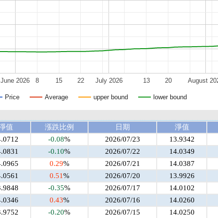
June 2026
8
15
22
July 2026
13
20
August 20
Price
Average
upper bound
lower bound
淨值
漲跌比例
日期
淨值
4.0712
-0.08
%
2026/07/23
13.9342
4.0831
-0.10
%
2026/07/22
14.0349
4.0965
0.29
%
2026/07/21
14.0387
4.0561
0.51
%
2026/07/20
13.9926
3.9848
-0.35
%
2026/07/17
14.0102
4.0346
0.43
%
2026/07/16
14.0260
3.9752
-0.20
%
2026/07/15
14.0250