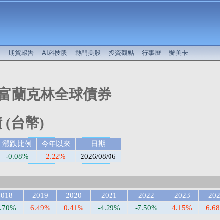
較
期貨報告
AI科技股
熱門美股
投資觀點
行事曆
辦美卡
值
富蘭克林全球債券
 (台幣)
漲跌比例
今年以來
日期
-0.08%
2.22%
2026/08/06
2018
2019
2020
2021
2022
2023
202
5.70%
6.49%
0.41%
-4.29%
-7.50%
4.15%
6.6