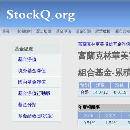
首頁
市場動態
歷史股價
基金淨值
基金分類
經濟數據
股市比
富蘭克林華美投信基金淨
基金總覽
富蘭克林華美
基金淨值
組合基金-累積
境外基金淨值
國內基金淨值
幣別
淨值
漲跌
台幣
14.0712
-0.0119
基金淨值行動版
基金分類
年度報酬率
2016
2017
基金績效(測試版)
-0.51%
-1.52%
-