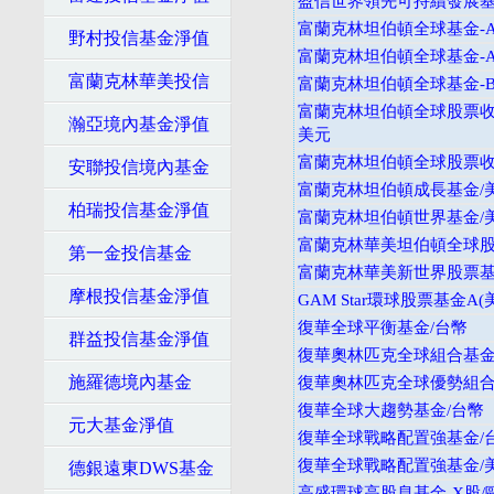
盈信世界領先可持續發展基
富蘭克林坦伯頓全球基金-A
野村投信基金淨值
富蘭克林坦伯頓全球基金-A
富蘭克林華美投信
富蘭克林坦伯頓全球基金-B
富蘭克林坦伯頓全球股票收益
瀚亞境內基金淨值
美元
富蘭克林坦伯頓全球股票收益
安聯投信境內基金
富蘭克林坦伯頓成長基金/
柏瑞投信基金淨值
富蘭克林坦伯頓世界基金/
富蘭克林華美坦伯頓全球股
第一金投信基金
富蘭克林華美新世界股票基
摩根投信基金淨值
GAM Star環球股票基金A(
復華全球平衡基金/台幣
群益投信基金淨值
復華奧林匹克全球組合基金
施羅德境內基金
復華奧林匹克全球優勢組合基
復華全球大趨勢基金/台幣
元大基金淨值
復華全球戰略配置強基金/
復華全球戰略配置強基金/
德銀遠東DWS基金
高盛環球高股息基金-X股/