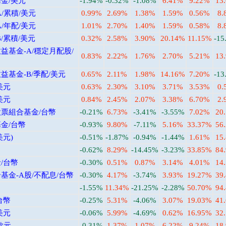
金/美元
-1.94%
-0.32%
-1.08%
6.41%
9.22%
13
/累積/美元
0.99%
2.69%
1.38%
1.59%
0.56%
8.
/年配/美元
1.01%
2.70%
1.40%
1.59%
0.58%
8.
/累積/美元
0.32%
2.58%
3.90%
20.14%
11.15%
-15
基金-A/穩定月配股/
0.83%
2.22%
1.76%
2.70%
5.21%
13
基金-B/季配/美元
0.65%
2.11%
1.98%
14.16%
7.20%
-13
美元
0.63%
2.30%
3.10%
3.71%
3.53%
0.
美元
0.84%
2.45%
2.07%
3.38%
6.70%
2.
票組合基金/台幣
-0.21%
6.73%
-3.41%
-3.55%
7.02%
20
金/台幣
-0.93%
9.80%
-7.11%
5.16%
33.37%
56
美元)
-0.51%
-1.87%
-0.94%
-1.44%
1.61%
15
-0.62%
8.29%
-14.45%
-3.23%
33.85%
84
/台幣
-0.30%
0.51%
0.87%
3.14%
4.01%
14
金-A股/不配息/台幣
-0.30%
4.17%
-3.74%
3.93%
19.27%
39
-1.55%
11.34%
-21.25%
-2.28%
50.70%
94
台幣
-0.25%
5.31%
-4.06%
3.07%
19.03%
41
美元
-0.06%
5.99%
-4.69%
0.62%
16.95%
32
歐元
-0.31%
1.37%
1.07%
6.22%
9.24%
18