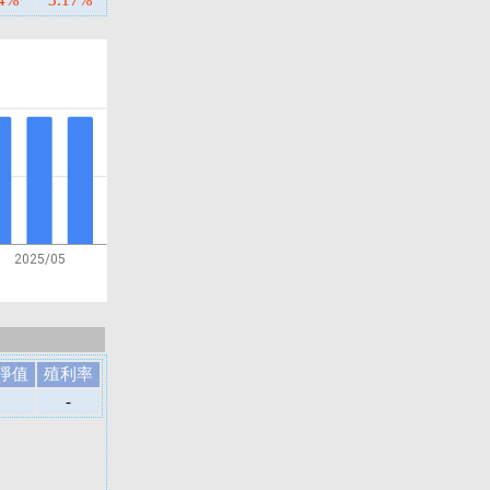
04%
3.17%
2025/05
淨值
殖利率
-