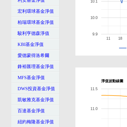
利安基金淨值
10.1
宏利環球基金淨值
10.0
柏瑞環球基金淨值
駿利亨德森淨值
9.9
11
18
KBI基金淨值
愛德蒙得洛希爾
鋒裕匯理基金淨值
MFS基金淨值
淨值波動線圖
DWS投資基金淨值
11.5
凱敏雅克基金淨值
11.0
百達基金淨值
紐約梅隆基金淨值