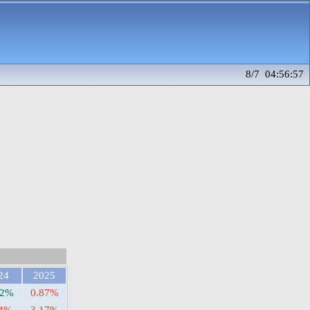
8/7 04:56:57
24
2025
62%
0.87%