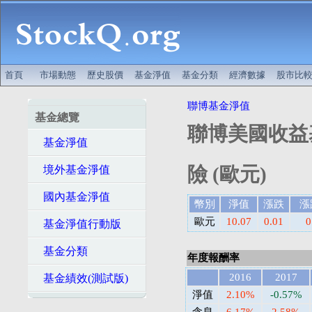
首頁
市場動態
歷史股價
基金淨值
基金分類
經濟數據
股市比
聯博基金淨值
基金總覽
聯博美國收益基
基金淨值
險 (歐元)
境外基金淨值
國內基金淨值
幣別
淨值
漲跌
漲
歐元
10.07
0.01
0
基金淨值行動版
基金分類
年度報酬率
2016
2017
基金績效(測試版)
淨值
2.10%
-0.57%