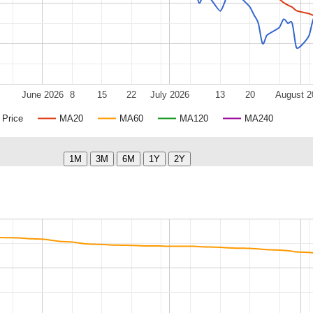
June 2026
8
15
22
July 2026
13
20
August 2
Price
MA20
MA60
MA120
MA240