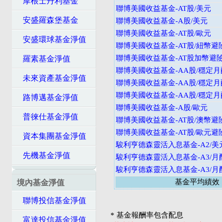
摩根士丹利基金
聯博美國收益基金-AT股/美元
安盛羅森堡基金
聯博美國收益基金-A股/美元
聯博美國收益基金-AT股/歐元
安盛環球基金淨值
聯博美國收益基金-AT股/紐幣避
聯博美國收益基金-AT股加幣避
羅素基金淨值
聯博美國收益基金-AA股/穩定月
未來資產基金淨值
聯博美國收益基金-AA股/穩定月
聯博美國收益基金-AA股/穩定月
路博邁基金淨值
聯博美國收益基金-A股/歐元
普徠仕基金淨值
聯博美國收益基金-AT股/澳幣避
聯博美國收益基金-AT股/歐元避
資本集團基金淨值
駿利亨德森靈活入息基金-A2/美
先機基金淨值
駿利亨德森靈活入息基金-A3/月
駿利亨德森靈活入息基金-A3/月
基金平均績效
境內基金淨值
聯博投信基金淨值
* 基金報酬率包含配息
富達投信基金淨值