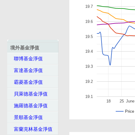
19.7
19.6
19.5
境外基金淨值
19.4
聯博基金淨值
19.3
富達基金淨值
19.2
霸菱基金淨值
貝萊德基金淨值
19.1
18
25
June
施羅德基金淨值
Price
景順基金淨值
富蘭克林基金淨值