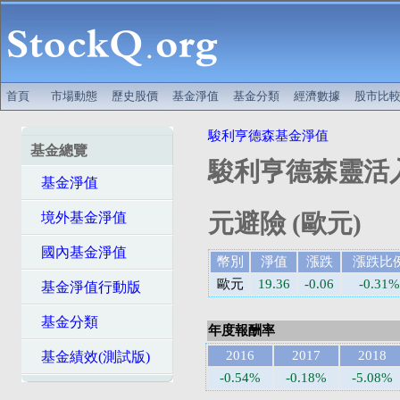
首頁
市場動態
歷史股價
基金淨值
基金分類
經濟數據
股市比
駿利亨德森基金淨值
基金總覽
駿利亨德森靈活入
基金淨值
元避險 (歐元)
境外基金淨值
國內基金淨值
幣別
淨值
漲跌
漲跌比
歐元
19.36
-0.06
-0.31%
基金淨值行動版
基金分類
年度報酬率
2016
2017
2018
基金績效(測試版)
-0.54%
-0.18%
-5.08%