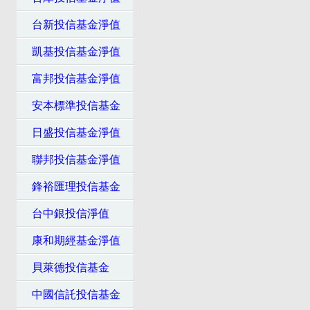
台新投信基金淨值
凱基投信基金淨值
富邦投信基金淨值
安本標準投信基金
日盛投信基金淨值
聯邦投信基金淨值
鋒裕匯理投信基金
台中銀投信淨值
康和期經基金淨值
貝萊德投信基金
中國信託投信基金