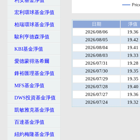
利安基金淨值
Pric
宏利環球基金淨值
日期
淨值
柏瑞環球基金淨值
2026/08/06
19.36
駿利亨德森淨值
2026/08/05
19.42
2026/08/04
19.41
KBI基金淨值
2026/08/03
19.33
愛德蒙得洛希爾
2026/07/31
19.28
2026/07/30
19.35
鋒裕匯理基金淨值
2026/07/29
19.35
MFS基金淨值
2026/07/28
19.40
2026/07/27
19.36
DWS投資基金淨值
2026/07/24
19.32
凱敏雅克基金淨值
百達基金淨值
紐約梅隆基金淨值