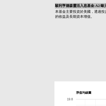
駿利亨德森靈活入息基金-A2/歐
本基金主要投資於美國，透過投
的收益及長期資本增值。
淨值均線圖
19.8