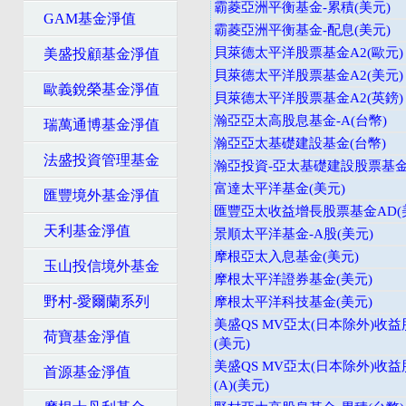
霸菱亞洲平衡基金-累積(美元)
GAM基金淨值
霸菱亞洲平衡基金-配息(美元)
貝萊德太平洋股票基金A2(歐元)
美盛投顧基金淨值
貝萊德太平洋股票基金A2(美元)
歐義銳榮基金淨值
貝萊德太平洋股票基金A2(英鎊)
瀚亞亞太高股息基金-A(台幣)
瑞萬通博基金淨值
瀚亞亞太基礎建設基金(台幣)
法盛投資管理基金
瀚亞投資-亞太基礎建設股票基金
富達太平洋基金(美元)
匯豐境外基金淨值
匯豐亞太收益增長股票基金AD(
天利基金淨值
景順太平洋基金-A股(美元)
摩根亞太入息基金(美元)
玉山投信境外基金
摩根太平洋證券基金(美元)
野村-愛爾蘭系列
摩根太平洋科技基金(美元)
美盛QS MV亞太(日本除外)收益
荷寶基金淨值
(美元)
美盛QS MV亞太(日本除外)收益
首源基金淨值
(A)(美元)