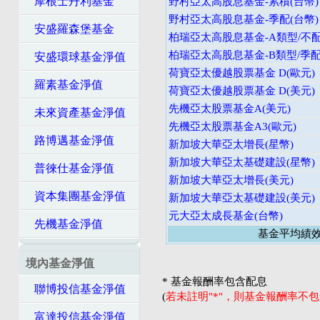
摩根士丹利基金
野村亞太高股息基金-累積(台幣)
野村亞太高股息基金-季配(台幣)
安盛羅森堡基金
柏瑞亞太高股息基金-A類型/不配
柏瑞亞太高股息基金-B類型/季配
安盛環球基金淨值
荷寶亞太優越股票基金 D(歐元)
羅素基金淨值
荷寶亞太優越股票基金 D(美元)
先機亞太股票基金A(美元)
未來資產基金淨值
先機亞太股票基金A3(歐元)
路博邁基金淨值
新加坡大華亞太增長(星幣)
新加坡大華亞太基礎建設(星幣)
普徠仕基金淨值
新加坡大華亞太增長(美元)
資本集團基金淨值
新加坡大華亞太基礎建設(美元)
元大亞太成長基金(台幣)
先機基金淨值
基金平均績
境內基金淨值
* 基金報酬率包含配息
聯博投信基金淨值
(
若未註明"*"，則基金報酬率不
富達投信基金淨值