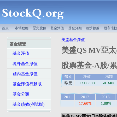
首頁
市場動態
歷史股價
基金淨值
基金分類
經濟數據
股市比
美盛基金淨值
基金總覽
美盛QS MV亞
基金淨值
股票基金-A股/累
境外基金淨值
國內基金淨值
幣別
淨值
漲跌
歐元
131.0800
-0.3400
基金淨值行動版
基金分類
2011
2012
2013
-
17.60%
-1.89%
基金績效(測試版)
美盛QS MV亞太(日本除外)收益