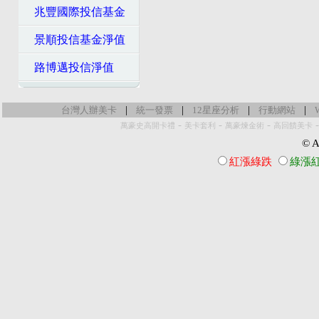
兆豐國際投信基金
景順投信基金淨值
路博邁投信淨值
|
|
|
|
台灣人辦美卡
統一發票
12星座分析
行動網站
-
-
-
萬豪史高開卡禮
美卡套利
萬豪煉金術
高回饋美卡
© Al
紅漲綠跌
綠漲