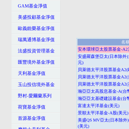
GAM基金淨值
美盛投顧基金淨值
歐義銳榮基金淨值
瑞萬通博基金淨值
名
安本環球亞太股票基金-A2
法盛投資管理基金
安盛羅森堡亞太(日本除外)大
匯豐境外基金淨值
元)
貝萊德太平洋股票基金A2(
天利基金淨值
貝萊德太平洋股票基金A2(
貝萊德太平洋股票基金A2(
玉山投信境外基金
瀚亞亞太高股息基金-A(台
野村-愛爾蘭系列
瀚亞亞太基礎建設基金(台幣
富達太平洋基金(美元)
荷寶基金淨值
景順太平洋基金-A股(美元)
首源基金淨值
美盛QS MV亞太(日本除外
(美元)