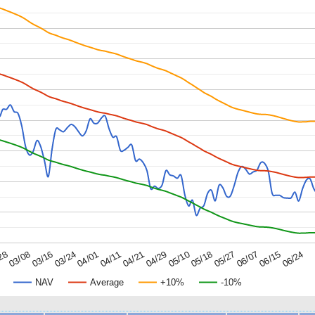
04/29
05/10
05/18
05/27
06/07
06/15
28
06/24
03/08
03/16
03/24
04/01
04/11
04/21
NAV
Average
+10%
-10%