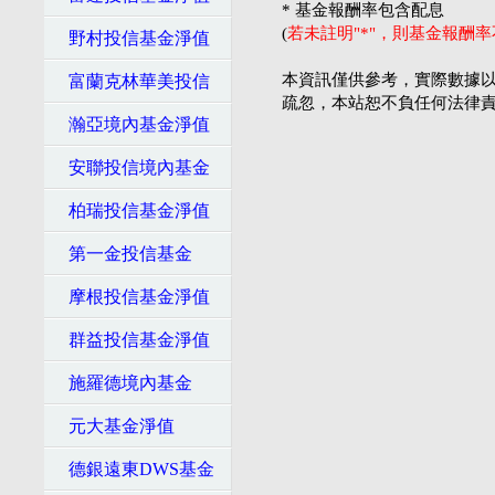
* 基金報酬率包含配息
(
若未註明"*"，則基金報酬
野村投信基金淨值
本資訊僅供參考，實際數據以
富蘭克林華美投信
疏忽，本站恕不負任何法律
瀚亞境內基金淨值
安聯投信境內基金
柏瑞投信基金淨值
第一金投信基金
摩根投信基金淨值
群益投信基金淨值
施羅德境內基金
元大基金淨值
德銀遠東DWS基金