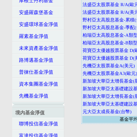
摩根士丹利基金
法盛亞太股票基金 R/A(歐元
安盛羅森堡基金
法盛亞太股票基金 R/A(美元
野村亞太高股息基金-累積(
安盛環球基金淨值
野村亞太高股息基金-季配(
柏瑞亞太高股息基金-A類型
羅素基金淨值
柏瑞亞太高股息基金-B類型
未來資產基金淨值
荷寶亞太優越股票基金 D(
荷寶亞太優越股票基金 D(
路博邁基金淨值
先機亞太股票基金A(美元)
普徠仕基金淨值
先機亞太股票基金A3(歐元
新加坡大華亞太增長基金(星
資本集團基金淨值
新加坡大華亞太基礎建設基
先機基金淨值
新加坡大華亞太增長基金(星
新加坡大華亞太基礎建設基
元大亞太成長基金(台幣)
境內基金淨值
基金平
聯博投信基金淨值
富達投信基金淨值