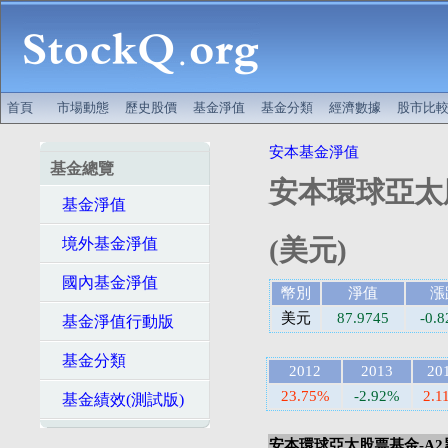
首頁
市場動態
歷史股價
基金淨值
基金分類
經濟數據
股市比
安本基金淨值
基金總覽
安本環球亞太
基金淨值
(美元)
境外基金淨值
國內基金淨值
幣別
淨值
漲
美元
87.9745
-0.8
基金淨值行動版
基金分類
2012
2013
20
23.75%
-2.92%
2.1
基金績效(測試版)
安本環球亞太股票基金-A2