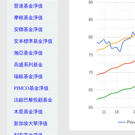
90
晉達基金淨值
摩根基金淨值
85
安聯基金淨值
80
安本標準基金淨值
瀚亞基金淨值
75
高盛系列基金
70
瑞銀基金淨值
PIMCO基金淨值
65
法銀巴黎投顧基金
60
木星基金淨值
11
18
J
Pric
新加坡大華淨值