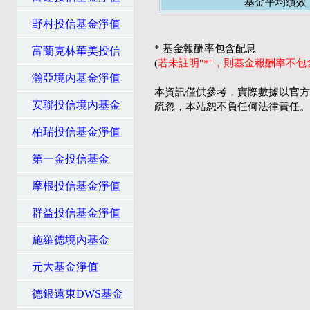
基金平均績效
野村投信基金淨值
* 基金報酬率包含配息
富蘭克林華美投信
(
若未註明"*"，則基金報酬率不
瀚亞境內基金淨值
本資訊僅供參考，實際數據以官方
安聯投信境內基金
疏忽，本站恕不負任何法律責任。
柏瑞投信基金淨值
第一金投信基金
摩根投信基金淨值
群益投信基金淨值
施羅德境內基金
元大基金淨值
德銀遠東DWS基金