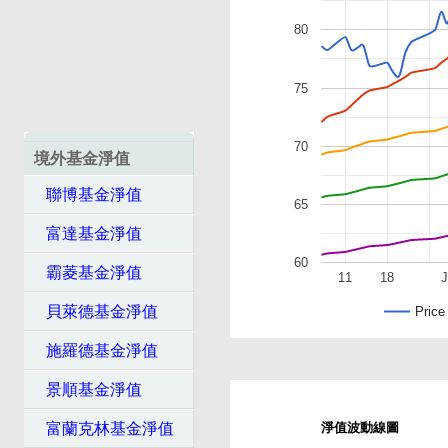
80
75
70
境外基金淨值
聯博基金淨值
65
富達基金淨值
60
霸菱基金淨值
11
18
J
貝萊德基金淨值
Price
施羅德基金淨值
景順基金淨值
富蘭克林基金淨值
淨值波動線圖