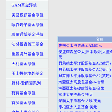
GAM基金淨值
美盛投顧基金淨值
歐義銳榮基金淨值
瑞萬通博基金淨值
名稱
法盛投資管理基金
先機亞太股票基金A3/歐元
安盛羅森堡亞太(日本除外)大型企業
匯豐境外基金淨值
元
貝萊德太平洋股票基金A2(歐元)
天利基金淨值
貝萊德太平洋股票基金A2(美元)
玉山投信境外基金
貝萊德太平洋股票基金A2(英鎊)
瀚亞亞太高股息基金-A/台幣
野村-愛爾蘭系列
瀚亞亞太基礎建設基金/台幣
荷寶基金淨值
富達太平洋基金/美元
景順太平洋基金-A股/美元
首源基金淨值
摩根亞太入息基金/美元