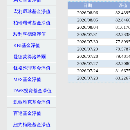
利安基金淨值
日期
淨值
宏利環球基金淨值
2026/08/06
82.439
2026/08/05
82.846
柏瑞環球基金淨值
2026/08/04
81.617
駿利亨德森淨值
2026/07/31
82.233
2026/07/30
77.899
KBI基金淨值
2026/07/29
79.578
2026/07/28
79.481
愛德蒙得洛希爾
2026/07/27
82.208
鋒裕匯理基金淨值
2026/07/24
81.667
2026/07/23
83.226
MFS基金淨值
DWS投資基金淨值
凱敏雅克基金淨值
百達基金淨值
紐約梅隆基金淨值