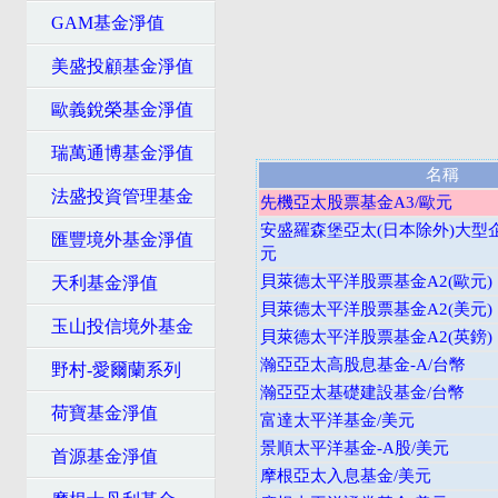
GAM基金淨值
美盛投顧基金淨值
歐義銳榮基金淨值
瑞萬通博基金淨值
名稱
法盛投資管理基金
先機亞太股票基金A3/歐元
安盛羅森堡亞太(日本除外)大型企業
匯豐境外基金淨值
元
貝萊德太平洋股票基金A2(歐元)
天利基金淨值
貝萊德太平洋股票基金A2(美元)
玉山投信境外基金
貝萊德太平洋股票基金A2(英鎊)
瀚亞亞太高股息基金-A/台幣
野村-愛爾蘭系列
瀚亞亞太基礎建設基金/台幣
荷寶基金淨值
富達太平洋基金/美元
景順太平洋基金-A股/美元
首源基金淨值
摩根亞太入息基金/美元