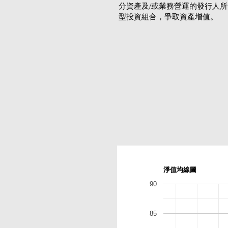
分資產及/或業務營運的發行人
型投資組合，爭取資產增值。
淨值均線圖
90
85