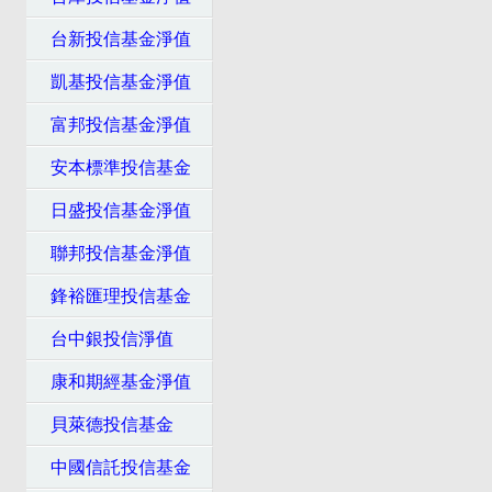
台新投信基金淨值
凱基投信基金淨值
富邦投信基金淨值
安本標準投信基金
日盛投信基金淨值
聯邦投信基金淨值
鋒裕匯理投信基金
台中銀投信淨值
康和期經基金淨值
貝萊德投信基金
中國信託投信基金