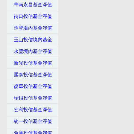
華南永昌基金淨值
街口投信基金淨值
匯豐境內基金淨值
玉山投信境內基金
永豐境內基金淨值
新光投信基金淨值
國泰投信基金淨值
復華投信基金淨值
瑞銀投信基金淨值
宏利投信基金淨值
統一投信基金淨值
合庫投信基金淨值