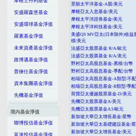
摩根士丹利基金
景順太平洋基金-A股/美元
摩根亞太入息基金/美元
安盛羅森堡基金
摩根太平洋證券基金/美元
安盛環球基金淨值
摩根太平洋科技基金/美元
美盛QS MV亞太(日本除外)收益
羅素基金淨值
積/美元
未來資產基金淨值
法盛亞太股票基金 R/A/歐元
法盛亞太股票基金 R/A/美元
路博邁基金淨值
野村亞太高股息基金-累積/台幣
野村亞太高股息基金-季配/台幣
普徠仕基金淨值
柏瑞亞太高股息基金-A類型/不配
資本集團基金淨值
柏瑞亞太高股息基金-B類型/季配
荷寶亞太優越股票基金-D/美元
先機基金淨值
先機亞太股票基金A/美元
先機亞太股票基金A3/歐元
境內基金淨值
新加坡大華亞太增長基金/星幣
聯博投信基金淨值
新加坡大華亞太基礎建設基金/
新加坡大華亞太增長基金/美元
富達投信基金淨值