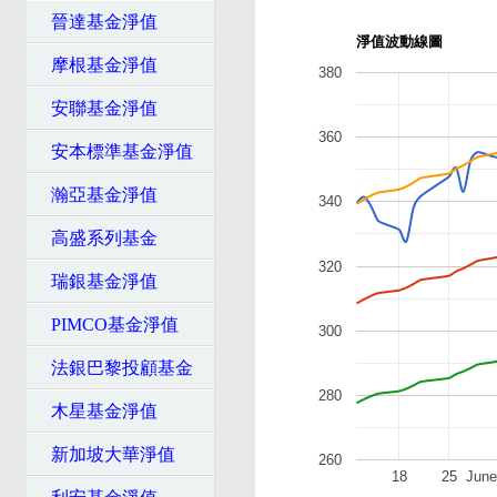
晉達基金淨值
淨值波動線圖
摩根基金淨值
380
安聯基金淨值
360
安本標準基金淨值
瀚亞基金淨值
340
高盛系列基金
320
瑞銀基金淨值
PIMCO基金淨值
300
法銀巴黎投顧基金
280
木星基金淨值
新加坡大華淨值
260
18
25
June