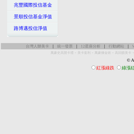
兆豐國際投信基金
景順投信基金淨值
路博邁投信淨值
|
|
|
|
台灣人辦美卡
統一發票
12星座分析
行動網站
-
-
-
萬豪史高開卡禮
美卡套利
萬豪煉金術
高回饋美卡
© Al
紅漲綠跌
綠漲