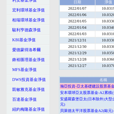
利安基金淨值
日期
淨值
2022/01/07
10.031
宏利環球基金淨值
2022/01/06
10.032
柏瑞環球基金淨值
2022/01/05
10.033
2022/01/04
10.034
駿利亨德森淨值
2022/01/03
10.031
KBI基金淨值
2021/12/31
10.033
2021/12/30
10.033
愛德蒙得洛希爾
2021/12/29
10.035
2021/12/28
10.036
鋒裕匯理基金淨值
2021/12/27
10.037
MFS基金淨值
DWS投資基金淨值
名稱
瀚亞投資-亞太基礎建設股票基金
凱敏雅克基金淨值
安本環球亞太股票基金-A2累積(
安盛羅森堡亞太(日本除外)大型企業
百達基金淨值
元)
紐約梅隆基金淨值
貝萊德太平洋股票基金A2(歐元)