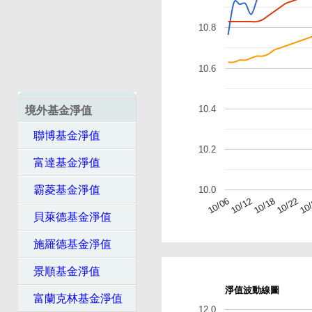
10.8
10.6
10.4
境外基金淨值
聯博基金淨值
10.2
富達基金淨值
霸菱基金淨值
10.0
10
10/22
10/18
10/12
10/06
貝萊德基金淨值
施羅德基金淨值
景順基金淨值
淨值波動線圖
富蘭克林基金淨值
12.0