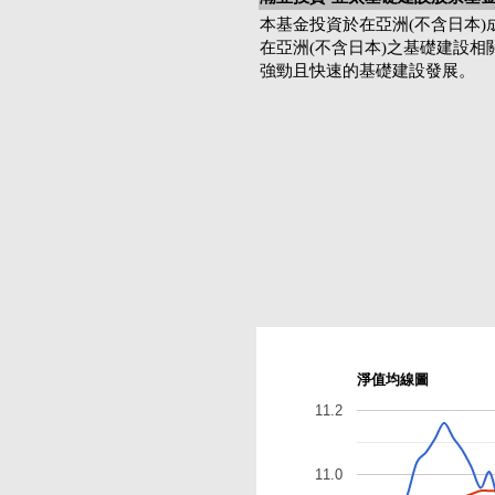
本基金投資於在亞洲(不含日本
在亞洲(不含日本)之基礎建設相
強勁且快速的基礎建設發展。
淨值均線圖
11.2
11.0