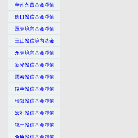
華南永昌基金淨值
街口投信基金淨值
匯豐境內基金淨值
玉山投信境內基金
永豐境內基金淨值
新光投信基金淨值
國泰投信基金淨值
復華投信基金淨值
瑞銀投信基金淨值
宏利投信基金淨值
統一投信基金淨值
合庫投信基金淨值