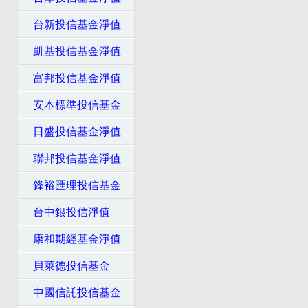
台新投信基金淨值
凱基投信基金淨值
富邦投信基金淨值
安本標準投信基金
日盛投信基金淨值
聯邦投信基金淨值
鋒裕匯理投信基金
台中銀投信淨值
康和期經基金淨值
貝萊德投信基金
中國信託投信基金