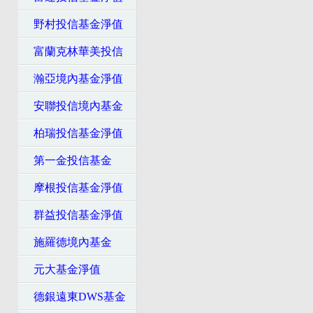
野村投信基金淨值
富蘭克林華美投信
瀚亞境內基金淨值
安聯投信境內基金
柏瑞投信基金淨值
第一金投信基金
摩根投信基金淨值
群益投信基金淨值
施羅德境內基金
元大基金淨值
德銀遠東DWS基金